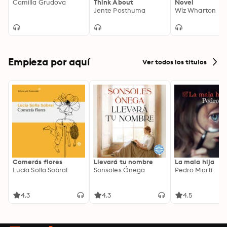
Camilla Grudova
Think About
Novel
Jente Posthuma
Wiz Wharton
Empieza por aquí
Ver todos los títulos
Comerás flores
Llevará tu nombre
La mala hija
Lucía Solla Sobral
Sonsoles Ónega
Pedro Martí
4.3
4.3
4.5