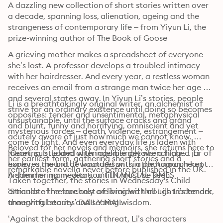
A dazzling new collection of short stories written over 
a decade, spanning loss, alienation, ageing and the 
strangeness of contemporary life – from Yiyun Li, the 
prize-winning author of The Book of Goose
A grieving mother makes a spreadsheet of everyone 
she’s lost. A professor develops a troubled intimacy 
with her hairdresser. And every year, a restless woman 
receives an email from a strange man twice her age 
and several states away. In Yiyun Li’s stories, people 
Li is a breathtakingly original writer, an alchemist of 
strive for an ordinary existence until doing so becomes 
opposites: tender and unsentimental, metaphysical 
unsustainable, until the surface cracks and grand 
and blunt, funny and horrifying, omniscient and yet 
mysterious forces – death, violence, estrangement – 
acutely aware of just how much we cannot know. 
come to light. And even everyday life is laden with 
Beloved for her novels and memoirs, she returns here to 
meaning, studded with indelible details: a filched jar of 
‘Quiet, subtle and often agonisingly wrenching … Li 
her earliest form, gathering short stories and a 
honey, a mound of wounded ants, a photograph kept 
explores the brittle fractures within the human heart … 
remarkable novella never before published in the UK. 
hidden for many years, until it must be seen.
A shimmering meditation’ FINANCIAL TIMES
Taken together, the stories in Wednesday's Child 
articulate the true cost of living with all Li’s trademark 
‘Strands of melancholy are braided through Li’s tender, 
unnerving beauty and searing wisdom.
thoughtful stories’ DAILY MAIL
‘Against the backdrop of threat, Li’s characters 