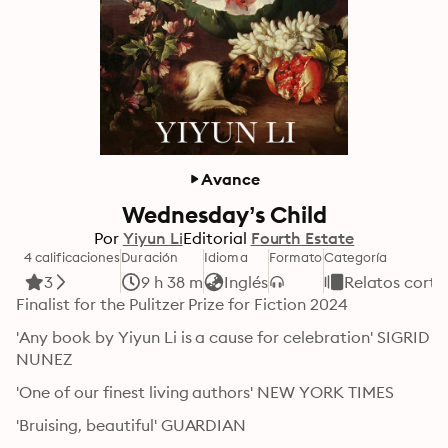
Avance
Wednesday’s Child
Por
Yiyun Li
Editorial
Fourth Estate
4 calificaciones
Duración
Idioma
Formato
Categoría
3
9 h 38 m
Inglés
Relatos corto
Finalist for the Pulitzer Prize for Fiction 2024
'Any book by Yiyun Li is a cause for celebration' SIGRID 
NUNEZ
'One of our finest living authors' NEW YORK TIMES
'Bruising, beautiful' GUARDIAN