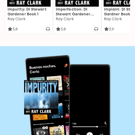
Impurity: DI Stewart
Imperfection: DI
Implant: DI Ste
Gardener Book 1
Stewart Gardener
Gardner Book 3
Ray Clark
Book 2
Ray Clark
Ray Clark
3.8
3.8
3.9