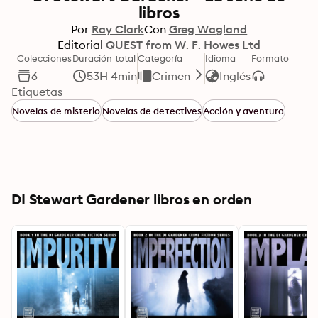
libros
Por
Ray Clark
Con
Greg Wagland
Editorial
QUEST from W. F. Howes Ltd
Colecciones
Duración total
Categoría
Idioma
Formato
6
53H 4min
Crimen
Inglés
Etiquetas
Novelas de misterio
Novelas de detectives
Acción y aventura
DI Stewart Gardener libros en orden