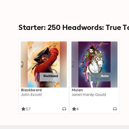
Starter: 250 Headwords: True Ta
Blackbeard
Mulan
John Escott
Janet Hardy-Gould
3.7
4