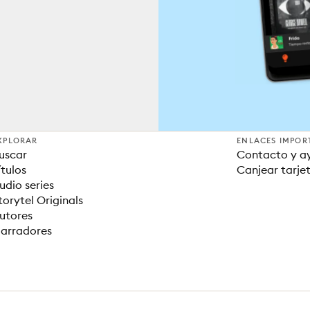
XPLORAR
ENLACES IMPOR
uscar
Contacto y a
ítulos
Canjear tarje
udio series
torytel Originals
utores
arradores