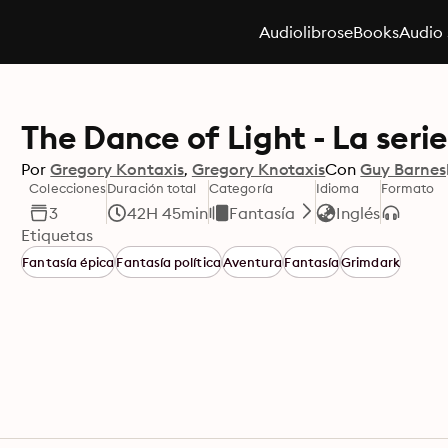
Audiolibros
eBooks
Audio 
The Dance of Light - La serie
Por
Gregory Kontaxis
Gregory Knotaxis
Con
Guy Barnes
Colecciones
Duración total
Categoría
Idioma
Formato
3
42H 45min
Fantasía
Inglés
Etiquetas
Fantasía épica
Fantasía política
Aventura
Fantasía
Grimdark