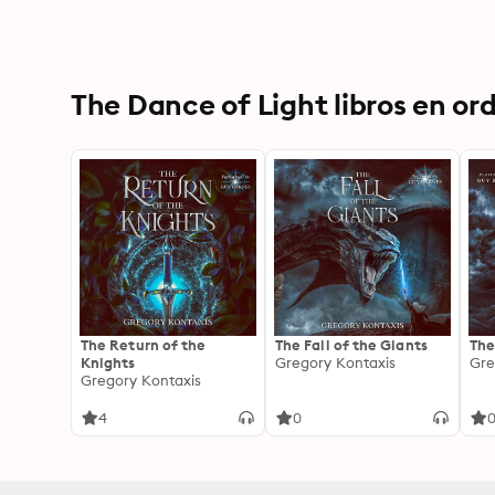
The Dance of Light libros en or
The Return of the
The Fall of the Giants
The
Knights
Gregory Kontaxis
Gre
Gregory Kontaxis
4
0