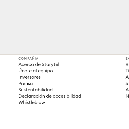
COMPAÑÍA
E
Acerca de Storytel
B
Únete al equipo
T
Inversores
A
Prensa
S
Sustentabilidad
A
Declaración de accesibilidad
N
Whistleblow