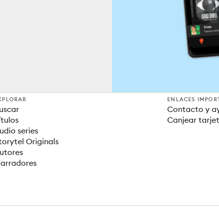
XPLORAR
ENLACES IMPOR
uscar
Contacto y a
ítulos
Canjear tarje
udio series
torytel Originals
utores
arradores