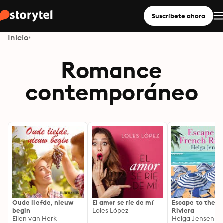
Suscríbete ahora
Inicio
Romance
contemporáneo
Oude liefde, nieuw
El amor se ríe de mí
Escape to the F
begin
Loles López
Riviera
Ellen van Herk
Helga Jensen