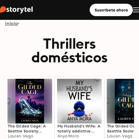
Suscríbete ahora
Inicio
Thrillers
domésticos
The Gilded Cage: A
My Husband's Wife: A
The Gilded Cage
Seattle Society
totally addictive
Seattle Society
Thriller
Lauren Vega
psychological thriller
Anya Mora
Thriller
Lauren Vega