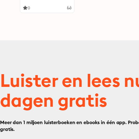
Kochen, heilen und
entspannen mit unseren
0
heimischen
Wildpflanzen
Luister en lees n
dagen gratis
Meer dan 1 miljoen luisterboeken en ebooks in één app. Prob
gratis.