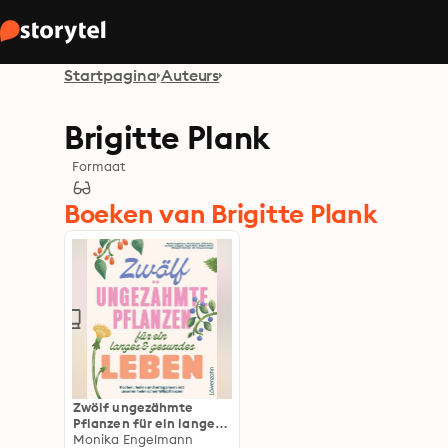
Startpagina
Auteurs
Brigitte Plank
Formaat
Boeken van Brigitte Plank
Zwölf ungezähmte
Pflanzen für ein langes
& gesundes Leben:
Monika Engelmann