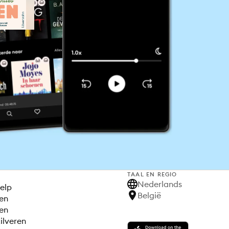
TAAL EN REGIO
S
Nederlands
elp
België
en
en
ilveren