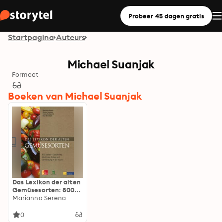
Probeer 45 dagen gratis
Startpagina
Auteurs
Michael Suanjak
Formaat
Boeken van Michael Suanjak
Das Lexikon der alten
Gemüsesorten: 800
Sorten - Geschichte,
Marianna Serena
Merkmale, Anbau und
Verwendung in der
0
Küche