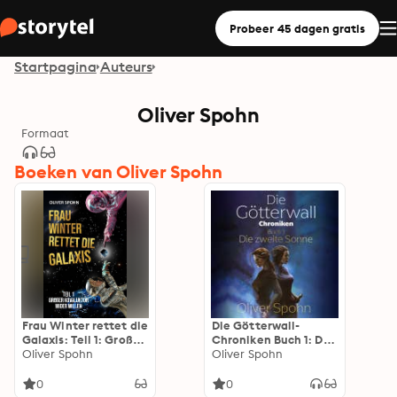
Probeer 45 dagen gratis
Startpagina
Auteurs
Oliver Spohn
Formaat
Boeken van Oliver Spohn
Frau Winter rettet die
Die Götterwall-
Galaxis: Teil 1: Großer
Chroniken Buch 1: Die
Kovaluktor wider
Oliver Spohn
zweite Sonne
Oliver Spohn
Willen
0
0