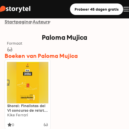
Probeer 45 dagen gratis
Startpagina
Auteurs
Paloma Mujica
Formaat
Boeken van Paloma Mujica
Shorai: Finalistas del
VI concurso de relatos
Homocrisis 2020
Kike Ferrari
0