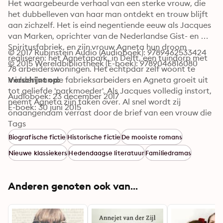
Het waargebeurde verhaal van een sterke vrouw, die 
het dubbelleven van haar man ontdekt en trouw blijft 
aan zichzelf. Het is eind negentiende eeuw als Jacques 
van Marken, oprichter van de Nederlandse Gist- en 
Spiritusfabriek, en zijn vrouw Agneta hun droom 
© 2017 Rubinstein Audio (Audioboek): 9789462533424
realiseren: het Agnetapark, in Delft, een tuindorp met 
© 2015 Wereldbibliotheek (E-boek): 9789046816080
78 arbeiderswoningen. Het echtpaar zelf woont te 
midden van de fabrieksarbeiders en Agneta groeit uit 
Verschijnt op:
tot geliefde 'parkmoeder'. Als Jacques volledig instort, 
Audioboek: 23 december 2017
neemt Agneta zijn taken over. Al snel wordt zij 
E-boek: 30 juni 2015
onaangenaam verrast door de brief van een vrouw die 
vraagt waar haar toelage blijft. Agneta kiest voor een 
Tags
onconventionele oplossing en maakt een afspraak met 
Biografische fictie
Historische fictie
De mooiste romans
de minnares van haar man. Terwijl Van Marken in 
Nieuwe klassiekers
Hedendaagse literatuur
Familiedramas
Duitsland een heilzame waterkuur volgt, nemen de 
dames een besluit dat hun toekomst ingrijpend zal 
veranderen.
Anderen genoten ook van...