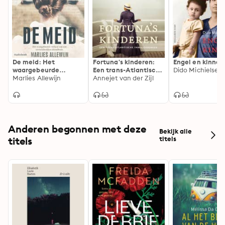
De meid: Het
Fortuna's kinderen:
Engel en kinnari
waargebeurde
Een trans-Atlantische
Dido Michielsen
verhaal van een
Marlies Allewijn
familiekroniek
Annejet van der Zijl
onverschrokken
dienstbode
Anderen begonnen met deze
Bekijk alle
titels
titels