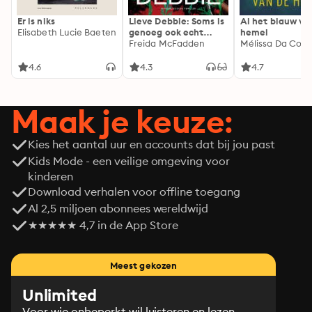
Er is niks
Lieve Debbie: Soms is
Al het blauw va
Elisabeth Lucie Baeten
genoeg ook echt
hemel
genoeg...
Freida McFadden
Mélissa Da Cost
4.6
4.3
4.7
Maak je keuze:
Kies het aantal uur en accounts dat bij jou past
Kids Mode - een veilige omgeving voor
kinderen
Download verhalen voor offline toegang
Al 2,5 miljoen abonnees wereldwijd
★★★★★ 4,7 in de App Store
Meest gekozen
Unlimited
Voor wie onbeperkt wil luisteren en lezen.