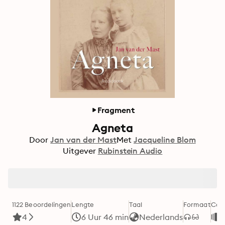
Fragment
Agneta
Door
Jan van der Mast
Met
Jacqueline Blom
Uitgever
Rubinstein Audio
1122 Beoordelingen
Lengte
Taal
Formaat
Cate
4
6 Uur 46 min
Nederlands
R