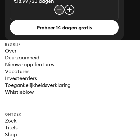
€18.99 /30 dagen
Probeer 14 dagen gratis
BEDRIJF
Over
Duurzaamheid
Nieuwe app features
Vacatures
Investeerders
Toegankelijkheidsverklaring
Whistleblow
ONTDEK
Zoek
Titels
Shop