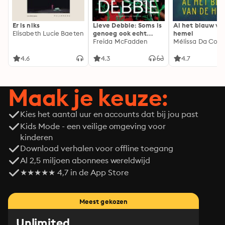
Er is niks
Lieve Debbie: Soms is
Al het blauw va
Elisabeth Lucie Baeten
genoeg ook echt
hemel
genoeg...
Freida McFadden
Mélissa Da Cost
4.6
4.3
4.7
Maak je keuze:
Kies het aantal uur en accounts dat bij jou past
Kids Mode - een veilige omgeving voor
kinderen
Download verhalen voor offline toegang
Al 2,5 miljoen abonnees wereldwijd
★★★★★ 4,7 in de App Store
Meest gekozen
Unlimited