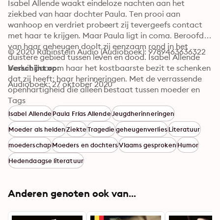
Isabel Allende waakt eindeloze nachten aan het 
ziekbed van haar dochter Paula. Ten prooi aan 
wanhoop en verdriet probeert zij tevergeefs contact 
met haar te krijgen. Maar Paula ligt in coma. Beroofd 
van haar geheugen doolt zij eenzaam rond in het 
© 2020 Rubinstein Audio (Audioboek): 9789463636322
duistere gebied tussen leven en dood. Isabel Allende 
besluit daarom haar het kostbaarste bezit te schenken 
Verschijnt op:
dat zij heeft: haar herinneringen. Met de verrassende 
Audioboek: 27 oktober 2020
openhartigheid die alleen bestaat tussen moeder en 
dochter vertelt zij haar verhaal. Zo ontstaat een 
Tags
fascinerend en aangrijpend boek dat ondanks de 
Isabel Allende
Paula Frías Allende
Jeugdherinneringen
tragiek doorspekt is met humor, een boek vol met 
Moeder als helden
Ziekte
Tragedie
geheugenverlies
Literatuur
vrolijke en minder vrolijke anecdotes uit het woelige 
bestaan van deze Chileense schrijfster.
moederschap
Moeders en dochters
Vlaams gesproken
Humor
Hedendaagse literatuur
Anderen genoten ook van...