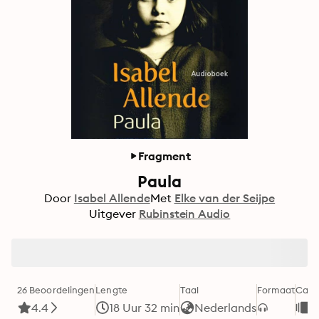
Fragment
Paula
Door
Isabel Allende
Met
Elke van der Seijpe
Uitgever
Rubinstein Audio
26 Beoordelingen
Lengte
Taal
Formaat
Cate
4.4
18 Uur 32 min
Nederlands
B