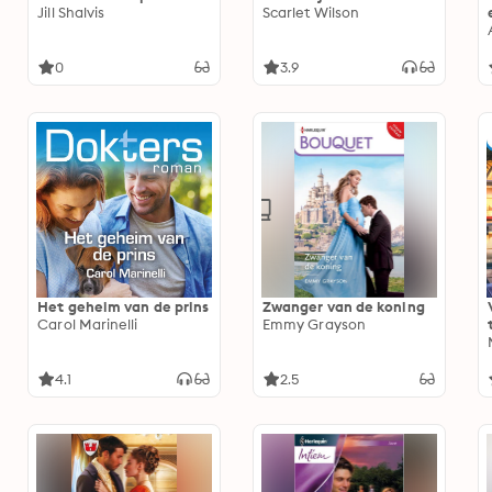
Jill Shalvis
Scarlet Wilson
0
3.9
Het geheim van de prins
Zwanger van de koning
Carol Marinelli
Emmy Grayson
4.1
2.5