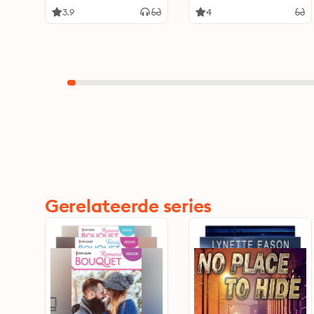
3.9
4
Gerelateerde series