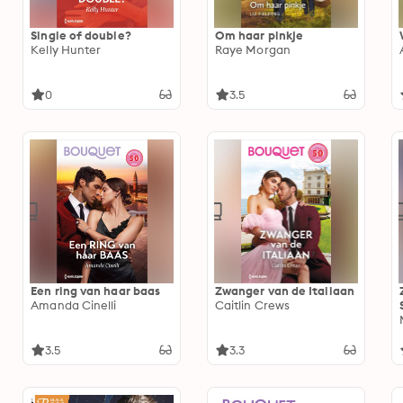
Single of double?
Om haar pinkje
Kelly Hunter
Raye Morgan
0
3.5
Een ring van haar baas
Zwanger van de Italiaan
Amanda Cinelli
Caitlin Crews
3.5
3.3