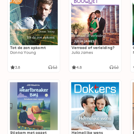
Tot de zon opkomt
Verraad of verleiding?
Donna Young
Julia James
3.8
4.8
Stiekem met opzet
Heimelijke wens