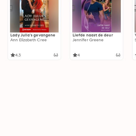
Lady Julia's gevangene
Liefde naast de deur
Ann Elizabeth Cree
Jennifer Greene
4.3
4