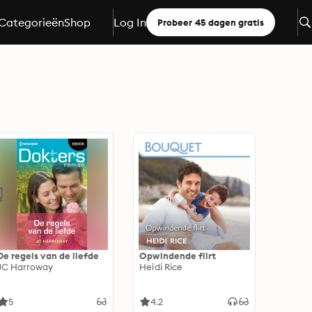
Categorieën
Shop
Log In
Probeer 45 dagen gratis
De regels van de liefde
Opwindende flirt
JC Harroway
Heidi Rice
5
4.2