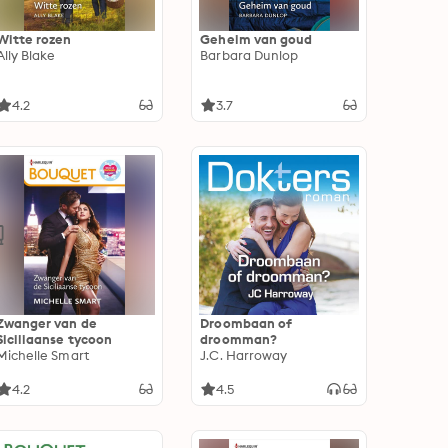
Witte rozen
Geheim van goud
Ally Blake
Barbara Dunlop
4.2
3.7
Zwanger van de
Droombaan of
Siciliaanse tycoon
droomman?
Michelle Smart
J.C. Harroway
4.2
4.5