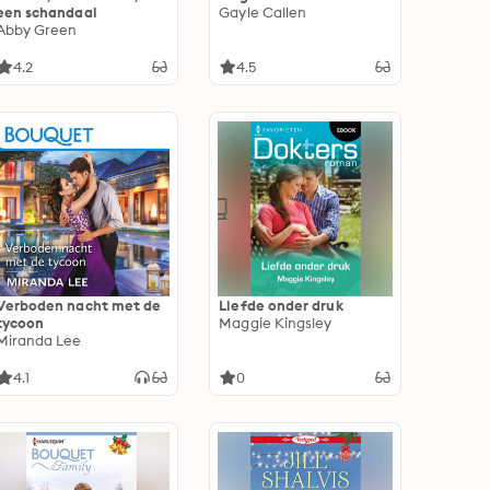
een schandaal
Gayle Callen
Abby Green
4.2
4.5
Verboden nacht met de
Liefde onder druk
tycoon
Maggie Kingsley
Miranda Lee
4.1
0