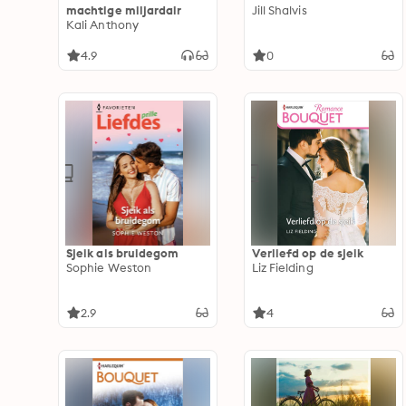
machtige miljardair
Jill Shalvis
Kali Anthony
4.9
0
Sjeik als bruidegom
Verliefd op de sjeik
Sophie Weston
Liz Fielding
2.9
4