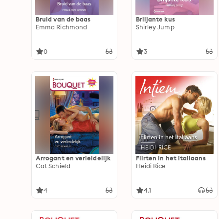
Bruid van de baas
Briljante kus
Emma Richmond
Shirley Jump
0
3
Arrogant en verleidelijk
Flirten in het Italiaans
Cat Schield
Heidi Rice
4
4.1