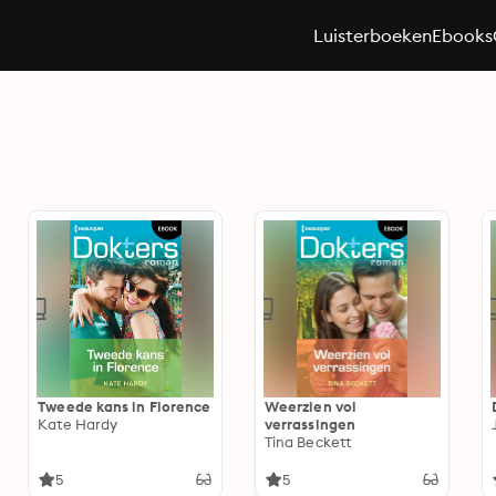
Luisterboeken
Ebooks
Tweede kans in Florence
Weerzien vol
Kate Hardy
verrassingen
Tina Beckett
5
5