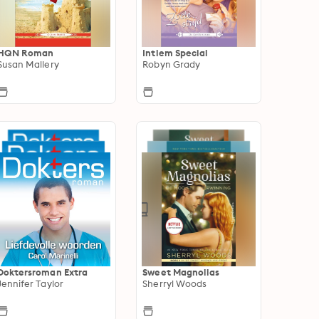
HQN Roman
Intiem Special
Susan Mallery
Robyn Grady
Doktersroman Extra
Sweet Magnolias
Jennifer Taylor
Sherryl Woods