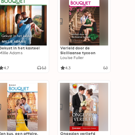
Gekust in het kasteel
Verleid door de
Millie Adams
Siciliaanse tycoon
Louise Fuller
4.7
4.3
Een kus, een affaire,
Ongezien verliefd