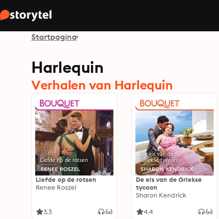
Startpagina
Harlequin
Verhalen van Harlequin
Liefde op de rotsen
De eis van de Griekse
Renee Roszel
tycoon
Sharon Kendrick
3.3
4.4