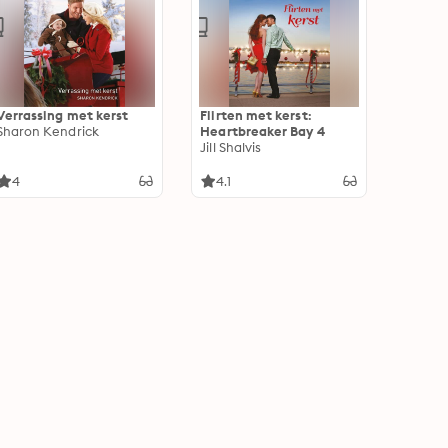
Verrassing met kerst
Flirten met kerst:
Sharon Kendrick
Heartbreaker Bay 4
Jill Shalvis
4
4.1