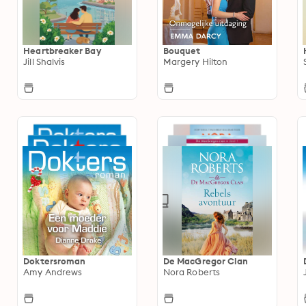
Heartbreaker Bay
Bouquet
Jill Shalvis
Margery Hilton
Doktersroman
De MacGregor Clan
Amy Andrews
Nora Roberts