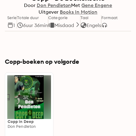
Door
Don Pendleton
Met
Gene Engene
Uitgever
Books In Motion
Serie
Totale duur
Categorie
Taal
Formaat
1
6uur 36min
Misdaad
Engels
Copp-boeken op volgorde
Copp in Deep
Don Pendleton