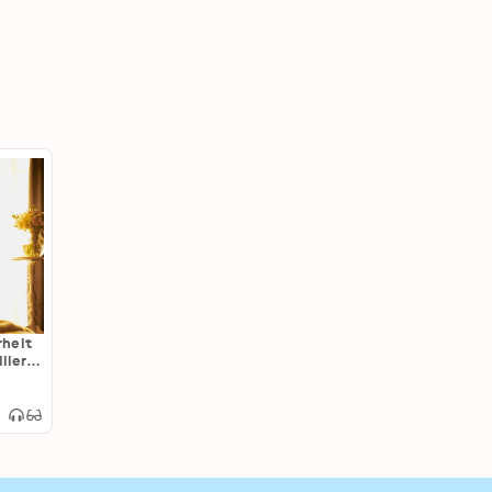
rheit
iller –