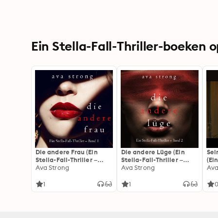
Ein Stella-Fall-Thriller-boeken 
Die andere Frau (Ein
Die andere Lüge (Ein
Sei
Stella-Fall-Thriller –
Stella-Fall-Thriller –
(Ein
Band 1)
Ava Strong
Band 2)
Ava Strong
Ban
Ava
1
1