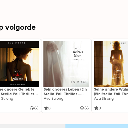
op volgorde
ne andere Geliebte
Sein anderes Leben (Ein
Seine andere Wah
 Stella-Fall-Thriller –
Stella-Fall-Thriller –
(Ein Stella-Fall-Thr
d 4)
 Strong
Band 5)
Ava Strong
Band 6)
Ava Strong
0
0
0