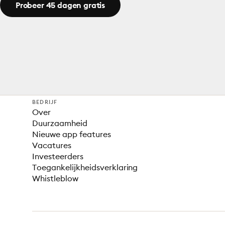
Probeer 45 dagen gratis
BEDRIJF
Over
Duurzaamheid
Nieuwe app features
Vacatures
Investeerders
Toegankelijkheidsverklaring
Whistleblow