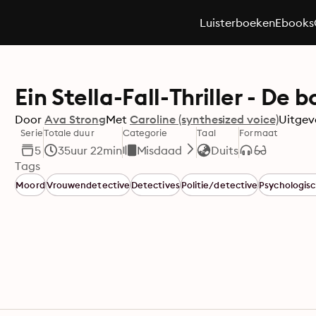
Luisterboeken
Ebooks
Ein Stella-Fall-Thriller - De 
Door
Ava Strong
Met
Caroline (synthesized voice)
Uitgev
Serie
Totale duur
Categorie
Taal
Formaat
5
35uur 22min
Misdaad
Duits
Tags
Moord
Vrouwendetective
Detectives
Politie/detective
Psychologisch