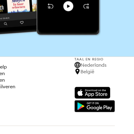
TAAL EN REGIO
S
Nederlands
elp
België
en
en
ilveren