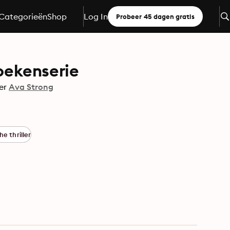
Categorieën
Shop
Log In
Probeer 45 dagen gratis
boekenserie
er
Ava Strong
e thriller