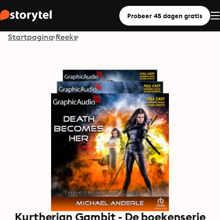
Probeer 45 dagen gratis
Startpagina
Reeks
Kurtherian Gambit - De boekenserie