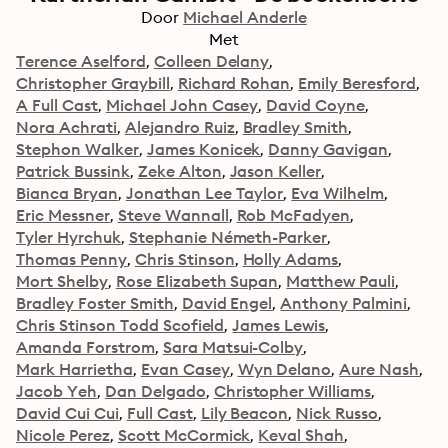
Door
Michael Anderle
Met
Terence Aselford
Colleen Delany
Christopher Graybill
Richard Rohan
Emily Beresford
A Full Cast
Michael John Casey
David Coyne
Nora Achrati
Alejandro Ruiz
Bradley Smith
Stephon Walker
James Konicek
Danny Gavigan
Patrick Bussink
Zeke Alton
Jason Keller
Bianca Bryan
Jonathan Lee Taylor
Eva Wilhelm
Eric Messner
Steve Wannall
Rob McFadyen
Tyler Hyrchuk
Stephanie Németh-Parker
Thomas Penny
Chris Stinson
Holly Adams
Mort Shelby
Rose Elizabeth Supan
Matthew Pauli
Bradley Foster Smith
David Engel
Anthony Palmini
Chris Stinson Todd Scofield
James Lewis
Amanda Forstrom
Sara Matsui-Colby
Mark Harrietha
Evan Casey
Wyn Delano
Aure Nash
Jacob Yeh
Dan Delgado
Christopher Williams
David Cui Cui
Full Cast
Lily Beacon
Nick Russo
Nicole Perez
Scott McCormick
Keval Shah