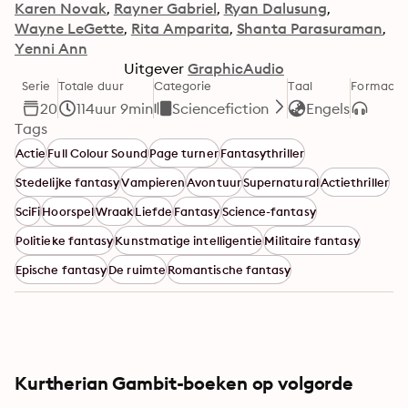
Karen Novak
Rayner Gabriel
Ryan Dalusung
Wayne LeGette
Rita Amparita
Shanta Parasuraman
Yenni Ann
Uitgever
GraphicAudio
Serie
Totale duur
Categorie
Taal
Formaat
20
114uur 9min
Sciencefiction
Engels
Tags
Actie
Full Colour Sound
Page turner
Fantasythriller
Stedelijke fantasy
Vampieren
Avontuur
Supernatural
Actiethriller
SciFi
Hoorspel
Wraak
Liefde
Fantasy
Science-fantasy
Politieke fantasy
Kunstmatige intelligentie
Militaire fantasy
Epische fantasy
De ruimte
Romantische fantasy
Kurtherian Gambit-boeken op volgorde