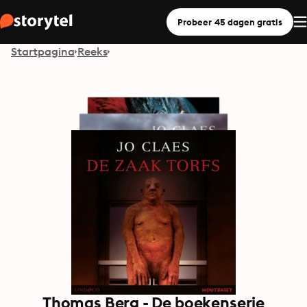
Probeer 45 dagen gratis
Startpagina
Reeks
Thomas Berg - De boekenserie