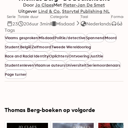
Door
Jo Claes
Met
Pieter-Jan De Smet
Uitgever
Lind & Co
Storytel Publishing NL
Serie
Totale duur
Categorie
Taal
Formaat
23
206uur 3min
Misdaad
Nederlands
Tags
Vlaams gesproken
Misdaad
Politie/detective
Spannend
Moord
Student
België
Zelfmoord
Tweede Wereldoorlog
Race and Racial Identity
Oplichters
Ontvoering
Justitie
Studentenleven
Vlaamse auteurs
Universiteit
Seriemoordenaars
Page turner
Thomas Berg-boeken op volgorde