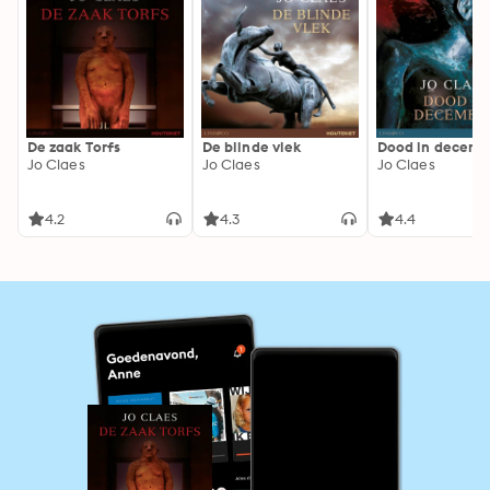
De zaak Torfs
De blinde vlek
Dood in decemb
Jo Claes
Jo Claes
Jo Claes
4.2
4.3
4.4