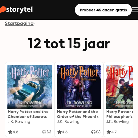
Probeer 45 dagen gratis
Startpagina
12 tot 15 jaar
Harry Potter and the
Harry Potter and the
Harry Potter an
Chamber of Secrets
Order of the Phoenix
Philosopher's S
J.K. Rowling
J.K. Rowling
J.K. Rowling
4.8
4.8
4.7