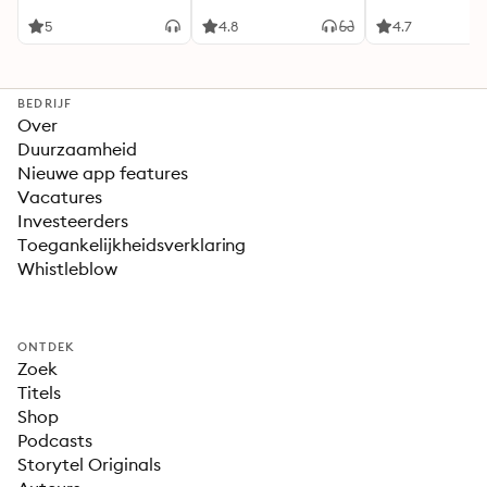
5
4.8
4.7
BEDRIJF
Over
Duurzaamheid
Nieuwe app features
Vacatures
Investeerders
Toegankelijkheidsverklaring
Whistleblow
ONTDEK
Zoek
Titels
Shop
Podcasts
Storytel Originals