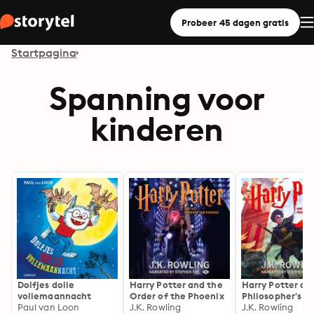
Probeer 45 dagen gratis
Startpagina
Spanning voor
kinderen
Dolfjes dolle
Harry Potter and the
Harry Potter an
vollemaannacht
Order of the Phoenix
Philosopher's S
Paul van Loon
J.K. Rowling
J.K. Rowling