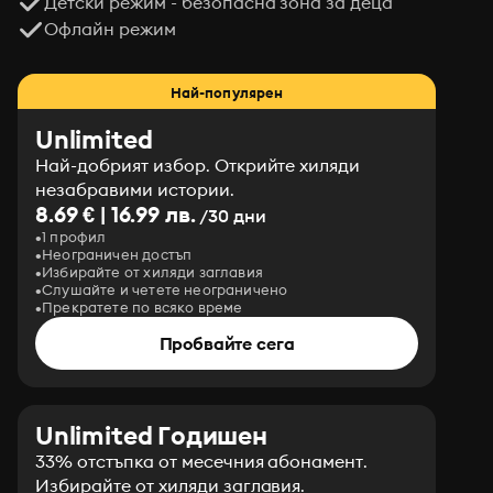
Детски режим - безопасна зона за деца
Офлайн режим
Най-популярен
Unlimited
Най-добрият избор. Открийте хиляди
незабравими истории.
8.69 € | 16.99 лв.
/30 дни
1 профил
Неограничен достъп
Избирайте от хиляди заглавия
Слушайте и четете неограничено
Прекратете по всяко време
Пробвайте сега
Unlimited Годишен
33% отстъпка от месечния абонамент.
Избирайте от хиляди заглавия.