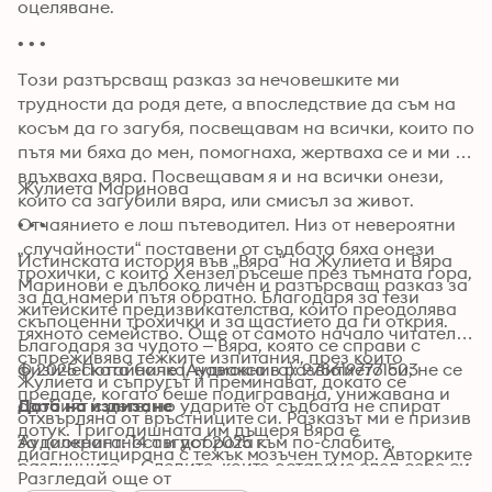
оцеляване.
• • •
Този разтърсващ разказ за нечовешките ми 
трудности да родя дете, а впоследствие да съм на 
косъм да го загубя, посвещавам на всички, които по 
пътя ми бяха до мен, помогнаха, жертваха се и ми 
вдъхваха вяра. Посвещавам я и на всички онези, 
Жулиета Маринова
които са загубили вяра, или смисъл за живот. 
Отчаянието е лош пътеводител. Низ от невероятни 
• • •
„случайности“ поставени от съдбата бяха онези 
Истинската история във „Вяра“ на Жулиета и Вяра 
трохички, с които Хензел ръсеше през тъмната гора, 
Маринови е дълбоко личен и разтърсващ разказ за 
за да намери пътя обратно. Благодаря за тези 
житейските предизвикателства, които преодолява 
скъпоценни трохички и за щастието да ги открия. 
тяхното семейство. Още от самото начало читателят 
Благодаря за чудото – Вяра, която се справи с 
съпреживява тежките изпитания, през които 
физическата болка, навакса в развитието си; не се 
© 2025 Потайниче (Аудиокнига): 9786197771503
Жулиета и съпругът ѝ преминават, докато се 
предаде, когато беше подигравана, унижавана и 
сдобият с дете, но ударите от съдбата не спират 
Дата на излизане
отхвърляна от връстниците си. Разказът ми е призив 
дотук. Тригодишната им дъщеря Вяра е 
за толерантност и доброта към по-слабите, 
Аудиокнига: 14 август 2025 г.
диагностицирана с тежък мозъчен тумор. Авторките 
различните… Следите, които оставяме след себе си, 
ни показват, че истинската сила идва от вярата, 
Разгледай още от
са по-ценни от самия живот.