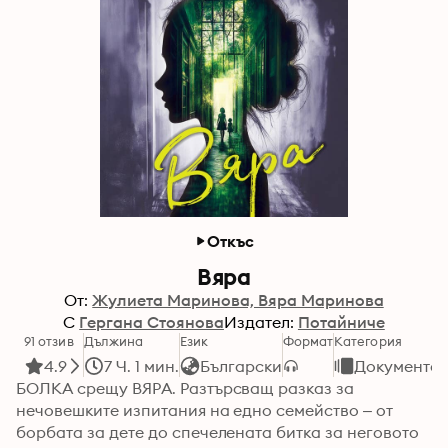
Откъс
Вяра
От:
Жулиета Маринова, Вяра Маринова
С
Гергана Стоянова
Издател:
Потайниче
91 отзив
Дължина
Език
Формат
Категория
4.9
7 Ч. 1 мин.
Български
Документа
БОЛКА срещу ВЯРА. Разтърсващ разказ за 
нечовешките изпитания на едно семейство – от 
борбата за дете до спечелената битка за неговото 