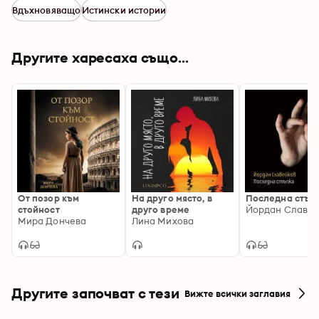
която се стреми към надеждата, и че безусловната 
Вдъхновяващо
Истински истории
любов е пътят, който преодолява дори и най-
големите трудности.
Другите харесаха също...
От позор към
На друго място, в
Последна стъп
стойност
друго време
Йордан Славей
Мира Дончева
Лина Михова
Другите започват с тези
Вижте всички заглавия