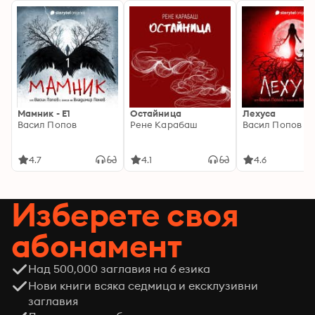
Мамник - E1
Остайница
Лехуса
Васил Попов
Рене Карабаш
Васил Попов
4.7
4.1
4.6
Изберете своя
абонамент
Над 500,000 заглавия на 6 езика
Нови книги всяка седмица и ексклузивни
заглавия