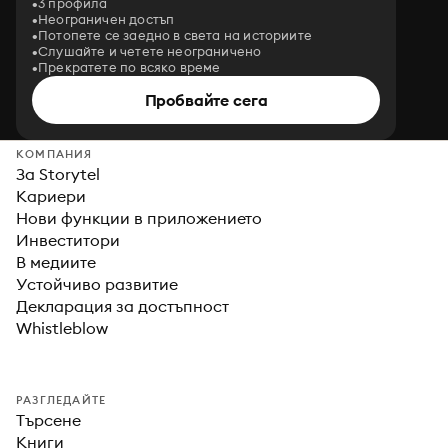
3 профила
Неограничен достъп
Потопете се заедно в света на историите
Слушайте и четете неограничено
Прекратете по всяко време
Пробвайте сега
КОМПАНИЯ
За Storytel
Кариери
Нови функции в приложението
Инвеститори
В медиите
Устойчиво развитие
Декларация за достъпност
Whistleblow
РАЗГЛЕДАЙТЕ
Търсене
Книги