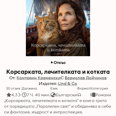
Откъс
Корсарката, лечителката и котката
От:
Контадин Кременски
С
Борислав Дойчинов
Издател:
Lind & Co
50 отзив
Дължина
Език
Формат
Категория
4.3
7 Ч. 40 мин.
Български
Романи
„Корсарката, лечителката и котката“ е книга трета 
от поредицата „Паралелен свят“ и обединява в себе 
си фантазия, мъдрост и интроспекция. 
