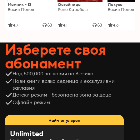
Мамник - E1
Остайница
Лехуса
Васил Попов
Рене Карабаш
Васил Попов
4.7
4.1
4.6
Изберете своя
абонамент
Над 500,000 заглавия на 6 езика
Нови книги всяка седмица и ексклузивни
заглавия
Детски режим - безопасна зона за деца
Офлайн режим
Най-популярен
Unlimited