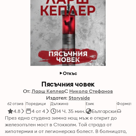
Откъс
Пясъчния човек
От:
Ларш Кеплер
С
Никола Стефанов
Издател:
Storyside
62 отзив
Поредици
Дължина
Език
Формат
К
4.8
4 от 4
14 Ч. 35 мин.
Български
През една студена зимна нощ мъж е открит до 
железопътен мост в Стокхолм. Той страда от 
хипотермия и от легионерска болест. В болницата, 