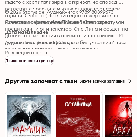
където е хоспитализиран, откриват, че според 
регистрите човекът е мъртъв от повече от седем 
© 2026 Storyside (Аудиокнига): 9789180899673
години. Смята се, че е бил една от жертвите на 
известния сериен убиец Юрек Валтер, арестуван 
Преводачи: Антоанета Дончева-Стаматова
преди години от инспектор Юна Лина и осъден на 
Дата на излизане
доживотна изолация в психиатрична клиника. И 
докато Лина разследва къде е бил „мъртвият' през 
Аудиокнига: 31 юли 2026 г.
всички тези години, някои неочаквани 
Разгледай още от
доказателства принуждават полицията да отвори 
Психологически трилър
едно от „студените' досиета. Опасността е 
неизбежна и някой трябва да влезе под кожата и в 
ума на серийния убиец. И то бързо. Преди да е 
Другите започват с тези
Вижте всички заглавия
станало твърде късно.