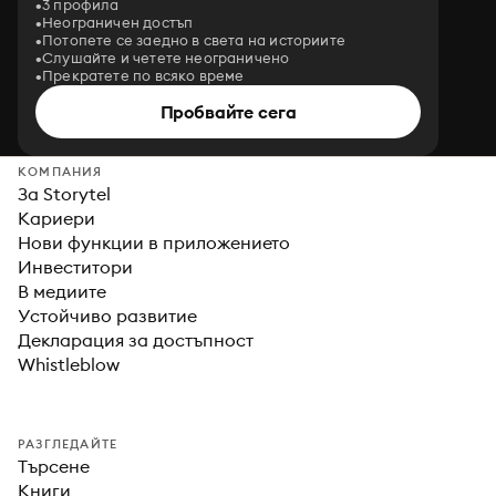
3 профила
Неограничен достъп
Потопете се заедно в света на историите
Слушайте и четете неограничено
Прекратете по всяко време
Пробвайте сега
КОМПАНИЯ
За Storytel
Кариери
Нови функции в приложението
Инвеститори
В медиите
Устойчиво развитие
Декларация за достъпност
Whistleblow
РАЗГЛЕДАЙТЕ
Търсене
Книги