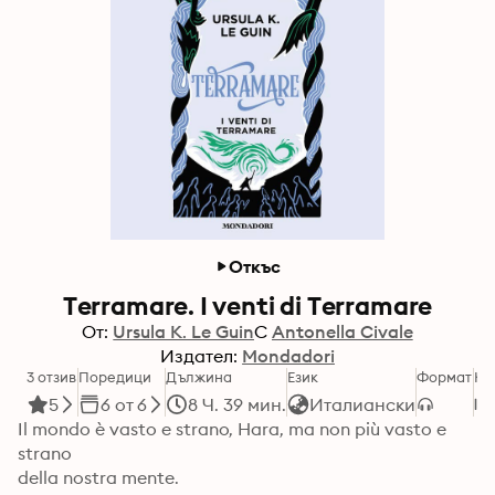
Откъс
Terramare. I venti di Terramare
От:
Ursula K. Le Guin
С
Antonella Civale
Издател:
Mondadori
3 отзив
Поредици
Дължина
Език
Формат
Ка
5
6 от 6
8 Ч. 39 мин.
Италиански
Il mondo è vasto e strano, Hara, ma non più vasto e 
strano

della nostra mente.
