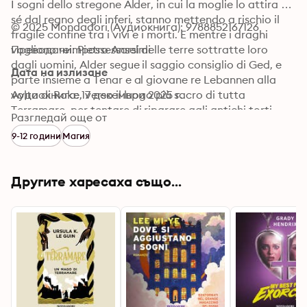
I sogni dello stregone Alder, in cui la moglie lo attira a 
sé dal regno degli inferi, stanno mettendo a rischio il 
© 2025 Mondadori (Аудиокнига): 9788852167126
fragile confine tra i vivi e i morti. E mentre i draghi 
vogliono reimpossessarsi delle terre sottratte loro 
Преводачи: Pietro Anselmi
dagli uomini, Alder segue il saggio consiglio di Ged, e 
Дата на излизане
parte insieme a Tenar e al giovane re Lebannen alla 
volta di Roke, verso il luogo più sacro di tutta 
Аудиокнига: 17 декември 2025 г.
Terramare, per tentare di riparare agli antichi torti

Разгледай още от
e ristabilire così l'equilibrio del mondo.
9-12 години
Магия
Другите харесаха също...