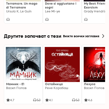
Terramare. Un mago
Dove si aggiustano i
My Best Friend's
di Terramare
sogni
Exorcism
Ursula K. Le Guin
Lee Mi-ye
Grady Hendrix
Другите започват с тези
Вижте всички заглавия
Мамник - E1
Остайница
Лехуса
Васил Попов
Рене Карабаш
Васил Попов
4.7
4.1
4.6