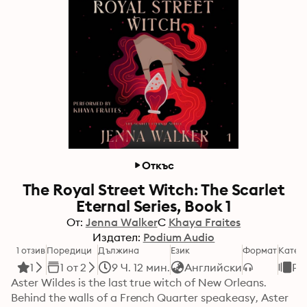
Откъс
The Royal Street Witch: The Scarlet
Eternal Series, Book 1
От:
Jenna Walker
С
Khaya Fraites
Издател:
Podium Audio
1 отзив
Поредици
Дължина
Език
Формат
Катег
1
1 от 2
9 Ч. 12 мин.
Английски
Ро
Aster Wildes is the last true witch of New Orleans.

Behind the walls of a French Quarter speakeasy, Aster 