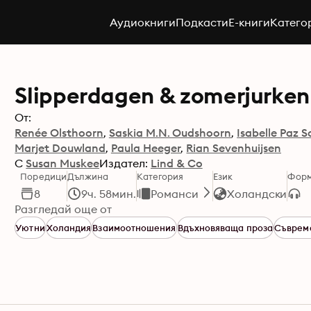
Аудиокниги
Подкасти
E-книги
Катего
Slipperdagen & zomerjurke
От:
Renée Olsthoorn
Saskia M.N. Oudshoorn
Isabelle Paz 
Marjet Douwland
Paula Heeger
Rian Sevenhuijsen
С
Susan Muskee
Издател:
Lind & Co
Поредици
Дължина
Категория
Език
Фор
8
9ч. 58мин.
Романси
Холандски
Разгледай още от
Уютни
Холандия
Взаимоотношения
Вдъхновяваща проза
Съврем