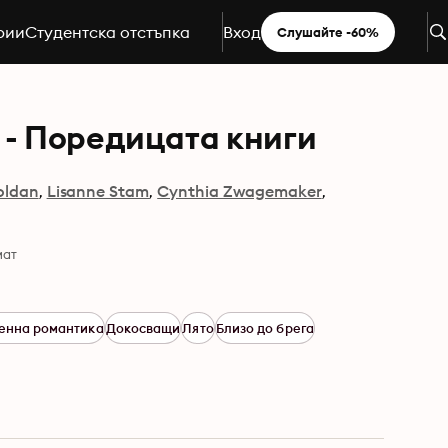
рии
Студентска отстъпка
Вход
Слушайте -60%
n - Поредицата книги
Soldan
Lisanne Stam
Cynthia Zwagemaker
мат
енна романтика
Докосващи
Лято
Близо до брега