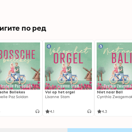
игите по ред
sche Bollekes
Vol op het orgel
Niet naar Bali
belle Paz Soldan
Lisanne Stam
Cynthia Zwagema
4
4.1
4.3