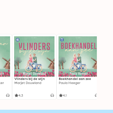
Vlinders bij de wijn
Boekhandel aan zee
Lieve
ker
Marjet Douwland
Paula Heeger
Rian 
4.3
4.1
4.3