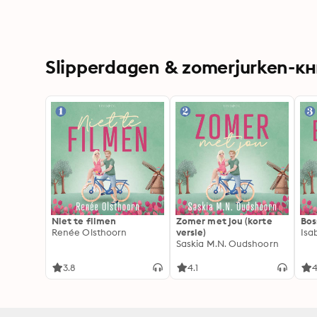
Slipperdagen & zomerjurken-кн
Niet te filmen
Zomer met jou (korte
Bos
Renée Olsthoorn
versie)
Isa
Saskia M.N. Oudshoorn
3.8
4.1