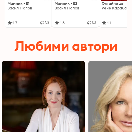
Мамник - E1
Мамник - E2
Остайница
Васил Попов
Васил Попов
Рене Карабаш
4.7
4.8
4.1
Любими автори