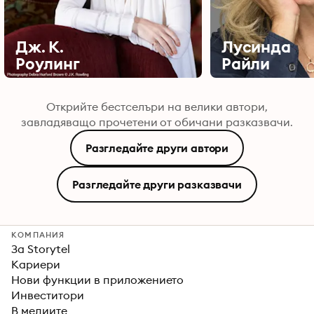
Дж. К.
Лусинда
Роулинг
Райли
Открийте бестселъри на велики автори,
завладяващо прочетени от обичани разказвачи.
Разгледайте други автори
Разгледайте други разказвачи
КОМПАНИЯ
За Storytel
Кариери
Нови функции в приложението
Инвеститори
В медиите