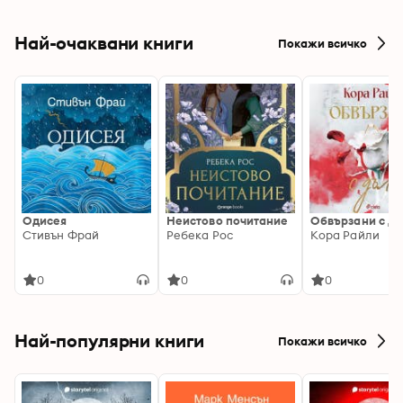
Най-очаквани книги
Покажи всичко
Одисея
Неистово почитание
Обвързани с дъ
Стивън Фрай
Ребека Рос
Кора Райли
0
0
0
Най-популярни книги
Покажи всичко