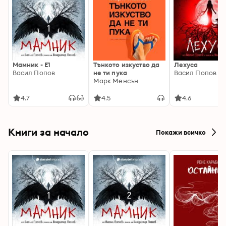
Мамник - E1
Тънкото изкуство да
Лехуса
Васил Попов
не ти пука
Васил Попов
Марк Менсън
4.7
4.5
4.6
Книги за начало
Покажи всичко