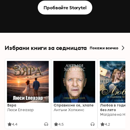
Пробвайте Storytel
Избрани книги за седмицата
Покажи всичко
Вяра
Справихме се, хлапе
Любов в годин
Люси Елеазар
Антъни Хопкинс
без лято
Магдалена Ник
4.4
4.5
4.2