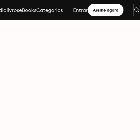
iolivros
eBooks
Categorias
Entrar
Assine agora