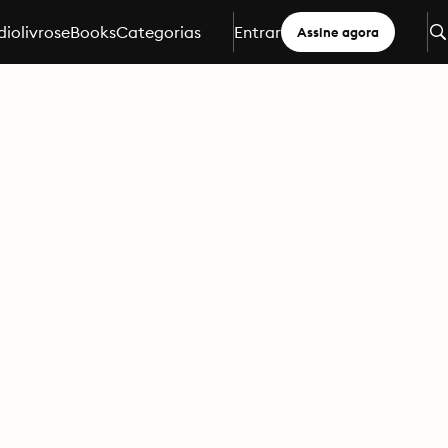
iolivros
eBooks
Categorias
Entrar
Assine agora