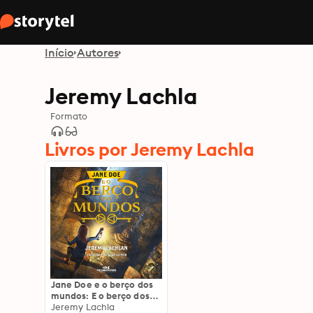
Início
Autores
Jeremy Lachla
Formato
Livros por Jeremy Lachla
Jane Doe e o berço dos
mundos: E o berço dos
mundos
Jeremy Lachla