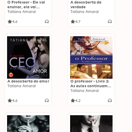
O Professor - Ele vai
A descoberta da
ensinar, ela vai
verdade
aprender
Tatiana Amaral
Tatiana Amaral
4.6
4.7
A descoberta do amor
O professor - Livro 2:
Tatiana Amaral
As aulas continuam:
As aulas continuam
Tatiana Amaral
4.6
4.2