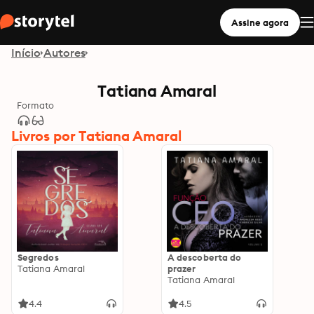
Assine agora
Início
Autores
Tatiana Amaral
Formato
Livros por Tatiana Amaral
Segredos
A descoberta do
Tatiana Amaral
prazer
Tatiana Amaral
4.4
4.5