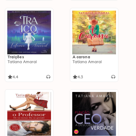
Traições
A carona
Tatiana Amaral
Tatiana Amaral
4.4
4.3