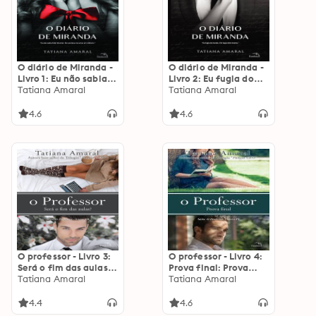
O diário de Miranda -
O diário de Miranda -
Livro 1: Eu não sabia
Livro 2: Eu fugia do
falar de amor. Ele
Tatiana Amaral
mundo. Ele fugia dele
Tatiana Amaral
aceitava me amar em
mesmo.
silêncio.
4.6
4.6
O professor - Livro 3:
O professor - Livro 4:
Será o fim das aulas?:
Prova final: Prova
Será o fim das aulas?
Tatiana Amaral
final
Tatiana Amaral
4.4
4.6