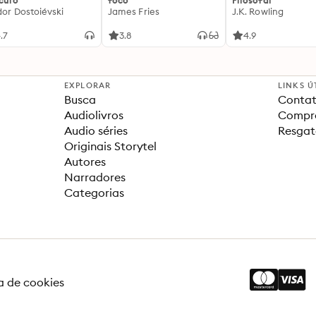
ículo
foco
Filosofal
dor Dostoiévski
James Fries
J.K. Rowling
.7
3.8
4.9
EXPLORAR
LINKS Ú
Busca
Contat
Audiolivros
Compra
Audio séries
Resgat
Originais Storytel
Autores
Narradores
Categorias
ca de cookies