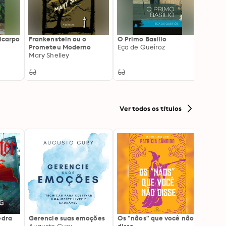
licarpo
Frankenstein ou o
O Primo Basílio
As av
Prometeu Moderno
Eça de Queiroz
Sawye
Mary Shelley
Mark 
Ver todos os títulos
edra
Gerencie suas emoções
Os "nãos" que você não
A gen