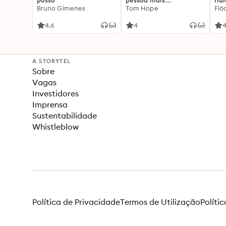
posso"
pessoa mais
rid
Bruno Gimenes
interessante
Tom Hope
Fió
4.6
4
4
A STORYTEL
Sobre
Vagas
Investidores
Imprensa
Sustentabilidade
Whistleblow
Política de Privacidade
Termos de Utilização
Políti