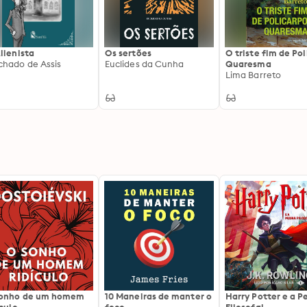
lienista
Os sertões
O triste fim de Po
hado de Assis
Euclides da Cunha
Quaresma
Lima Barreto
sonho de um homem
10 Maneiras de manter o
Harry Potter e a P