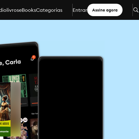
iolivros
eBooks
Categorias
Entrar
Assine agora