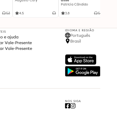
Augusto Cury
disse
acert
Patrícia Cândido
Ana S
4.5
3.8
4.5
IDIOMA E REGIÃO
TEIS
Português
o e ajuda
Brasil
r Vale-Presente
ar Vale-Presente
NOS SIGA