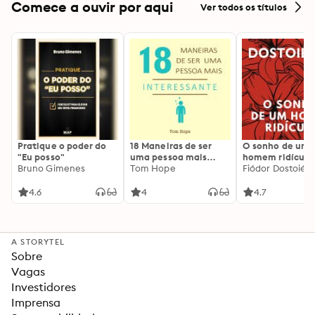
Comece a ouvir por aqui
Ver todos os títulos
Pratique o poder do
18 Maneiras de ser
O sonho de um
"Eu posso"
uma pessoa mais
homem ridículo
Bruno Gimenes
interessante
Tom Hope
Fiódor Dostoiévs
4.6
4
4.7
A STORYTEL
Sobre
Vagas
Investidores
Imprensa