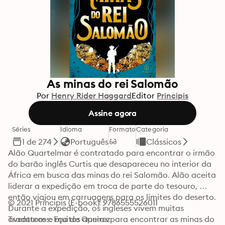
As minas do rei Salomão
Por
Henry Rider Haggard
Editor
Principis
Assine agora
Séries
Idioma
Formato
Categoria
1 de 274
Português
Clássicos
Alão Quartelmar é contratado para encontrar o irmão 
do barão inglês Curtis que desapareceu no interior da 
África em busca das minas do rei Salomão. Alão aceita 
liderar a expedição em troca de parte do tesouro, 
então viajou em carruagens para os limites do deserto. 
© 2021 Principis (E-book): 9786555526011
Durante a expedição, os ingleses vivem muitas 
aventuras e muitos apuros para encontrar as minas do 
Tradutores: Eça de Queiroz