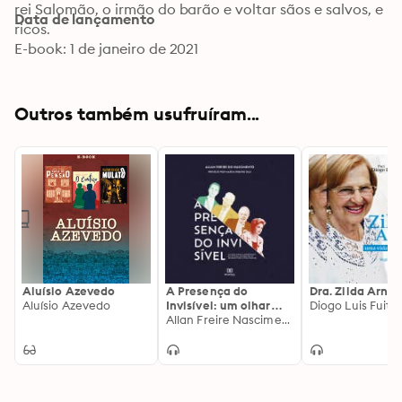
rei Salomão, o irmão do barão e voltar sãos e salvos, e 
Data de lançamento
ricos.
E-book: 1 de janeiro de 2021
Outros também usufruíram...
Aluísio Azevedo
A Presença do
Dra. Zilda Arns
Aluísio Azevedo
Invisível: um olhar
Diogo Luis Fuit
sobre o
Allan Freire Nascimento
neoliberalismo em
discursos
presidenciais de
Fernando Collor a
Dilma Rousseff