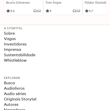
Bruno Gimenes
interessante
Tom Hope
Fiódor Dostoiévs
4.6
4
4.7
A STORYTEL
Sobre
Vagas
Investidores
Imprensa
Sustentabilidade
Whistleblow
EXPLORAR
Busca
Audiolivros
Audio séries
Originais Storytel
Autores
Narradores