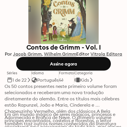
Contos de Grimm - Vol. I
Por
Jacob Grimm
Wilhelm Grimm
Editor
Vitrola Editora
Assine agora
Séries
Idioma
Formato
Categoria
1 de 22
Português
Kids
Os 50 contos presentes neste primeiro volume foram 
selecionados e receberam uma nova tradução 
diretamente do alemão. Entre os títulos mais célebres 
estão Rapunzel, João e Maria, Cinderela e 
Chapeuzinho Vermelho, além dos clássicos A Bela 
Em um mundo mágico de seres mágicos, princesas e 
Adormecida e Branca de Neve. O primeiro volume 
príncipes encantados, castelos e florestas, o leitor 
também traz outros nomes conhecidos da literatura 
encontrará aqui personagens de todo tipo, mas alguns 