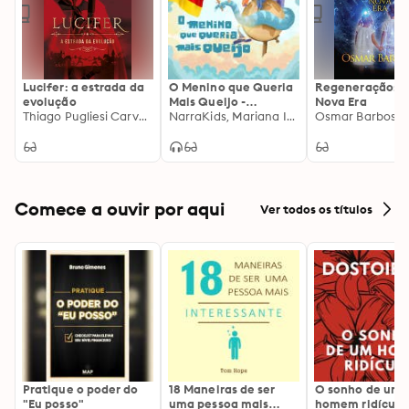
Lucifer: a estrada da
O Menino que Queria
Regeneração: 
evolução
Mais Queijo -
Nova Era
Thiago Pugliesi Carvalho, Guardião da Meia Noite
Histórias para
NarraKids, Mariana Ianelli
Osmar Barbos
Crianças: Planeta
História - Volume 1
Comece a ouvir por aqui
Ver todos os títulos
Pratique o poder do
18 Maneiras de ser
O sonho de um
"Eu posso"
uma pessoa mais
homem ridículo