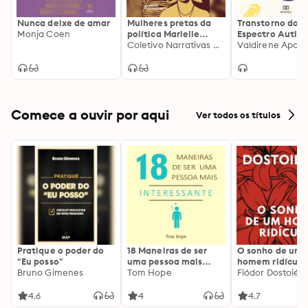
Nunca deixe de amar
Mulheres pretas da
Transtorno do
Monja Coen
política Marielle
Espectro Autist
Franco, Marli Soares e
Coletivo Narrativas Negras
(TEA): Manual p
Sueli Carneiro
professor de en
superior
Comece a ouvir por aqui
Ver todos os títulos
Pratique o poder do
18 Maneiras de ser
O sonho de um
"Eu posso"
uma pessoa mais
homem ridículo
Bruno Gimenes
interessante
Tom Hope
Fiódor Dostoiévs
4.6
4
4.7