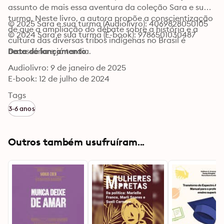
assunto de mais essa aventura da coleção Sara e sua 
turma. Neste livro, a autora propõe a conscientização 
© 2025 Sara e sua turma (Audiolivro): 4069828050105
de que a ampliação do debate sobre a história e a 
© 2024 Sara e sua turma (E-book): 9786501030487
cultura das diversas tribos indígenas no Brasil é 
necessária e já tardia.
Data de lançamento
Audiolivro: 9 de janeiro de 2025
E-book: 12 de julho de 2024
Tags
3-6 anos
Outros também usufruíram...