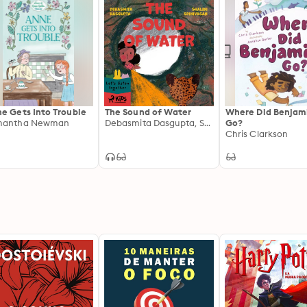
e Gets Into Trouble
The Sound of Water
Where Did Benjam
mantha Newman
Debasmita Dasgupta, Shalini Srinivasan
Go?
Chris Clarkson