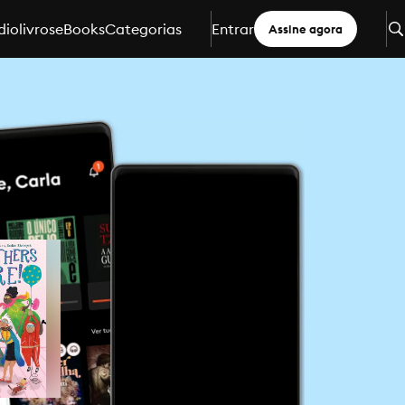
iolivros
eBooks
Categorias
Entrar
Assine agora