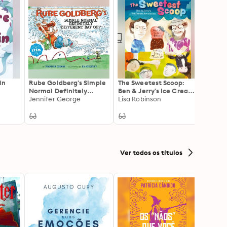
in
Rube Goldberg's Simple
The Sweetest Scoop:
Shake
Normal Definitely
Ben & Jerry's Ice Cream
Anton
Different Day Off
Jennifer George
Revolution
Lisa Robinson
Sama
Ver todos os títulos