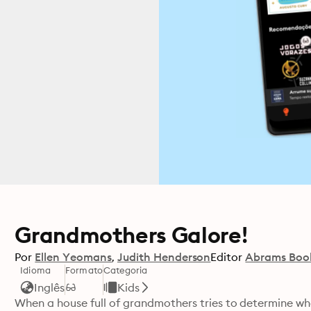
Grandmothers Galore!
Por
Ellen Yeomans
Judith Henderson
Editor
Abrams Book
Idioma
Formato
Categoria
Inglês
Kids
When a house full of grandmothers tries to determine who 