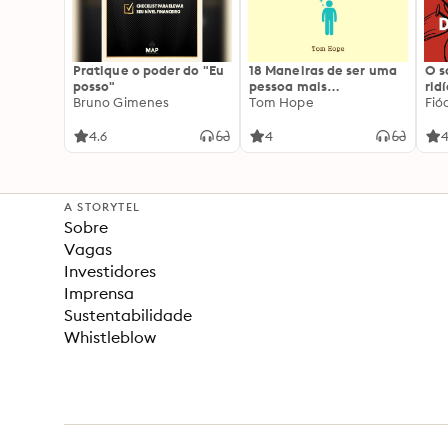
Pratique o poder do "Eu
18 Maneiras de ser uma
O 
posso"
pessoa mais
rid
Bruno Gimenes
interessante
Tom Hope
Fió
4.6
4
4
A STORYTEL
Sobre
Vagas
Investidores
Imprensa
Sustentabilidade
Whistleblow