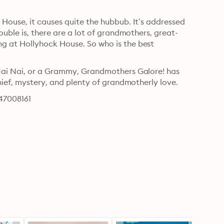
House, it causes quite the hubbub. It’s addressed 
ouble is, there are a lot of grandmothers, great-
 at Hollyhock House. So who is the best 
Nai Nai, or a Grammy, Grandmothers Galore! has 
hief, mystery, and plenty of grandmotherly love.
47008161