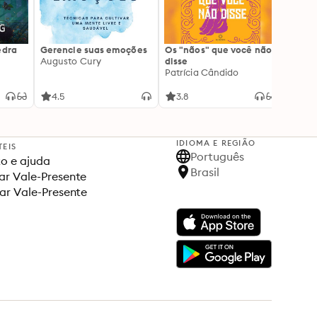
edra
Gerencie suas emoções
Os "nãos" que você não
A gen
Augusto Cury
disse
acert
Patrícia Cândido
Ana S
4.5
3.8
4.5
IDIOMA E REGIÃO
TEIS
Português
o e ajuda
Brasil
r Vale-Presente
ar Vale-Presente