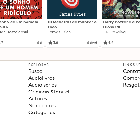
sonho de um homem
10 Maneiras de manter o
Harry Potter e a P
ículo
foco
Filosofal
dor Dostoiévski
James Fries
J.K. Rowling
.7
3.8
4.9
EXPLORAR
LINKS Ú
Busca
Contat
Audiolivros
Compra
Audio séries
Resgat
Originais Storytel
Autores
Narradores
Categorias