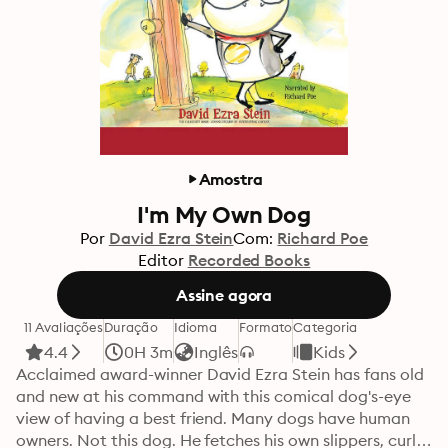
Amostra
I'm My Own Dog
Por
David Ezra Stein
Com:
Richard Poe
Editor
Recorded Books
Assine agora
11 Avaliações
Duração
Idioma
Formato
Categoria
4.4
0H 3m
Inglês
Kids
Acclaimed award-winner David Ezra Stein has fans old 
and new at his command with this comical dog's-eye 
view of having a best friend. Many dogs have human 
owners. Not this dog. He fetches his own slippers, curls 