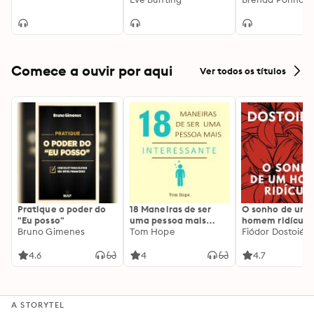
Comece a ouvir por aqui
Ver todos os títulos
Pratique o poder do
18 Maneiras de ser
O sonho de um
"Eu posso"
uma pessoa mais
homem ridículo
Bruno Gimenes
interessante
Tom Hope
Fiódor Dostoiévs
4.6
4
4.7
A STORYTEL