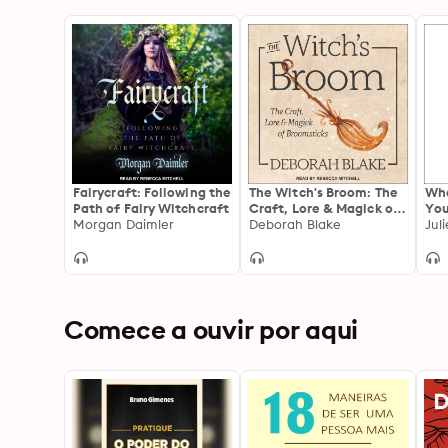
Fairycraft: Following the
The Witch's Broom: The
Wha
Path of Fairy Witchcraft
Craft, Lore & Magick of
You
Morgan Daimler
Broomsticks
Deborah Blake
Ove
Jul
Wit
Wit
Comece a ouvir por aqui