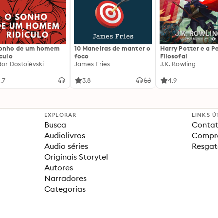
sonho de um homem
10 Maneiras de manter o
Harry Potter e a P
ículo
foco
Filosofal
dor Dostoiévski
James Fries
J.K. Rowling
.7
3.8
4.9
EXPLORAR
LINKS Ú
Busca
Contat
Audiolivros
Compra
Audio séries
Resgat
Originais Storytel
Autores
Narradores
Categorias