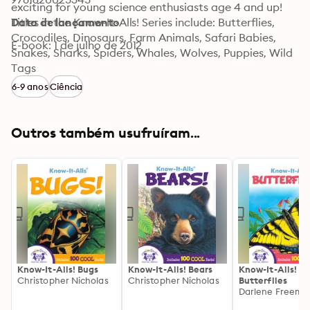
exciting for young science enthusiasts age 4 and up! 
Titles in the Know-It-Alls! Series include: Butterflies, 
Data de lançamento
Crocodiles, Dinosaurs, Farm Animals, Safari Babies, 
E-book: 1 de julho de 2012
Snakes, Sharks, Spiders, Whales, Wolves, Puppies, Wild 
Cats, Bugs, Birds of Prey, Fish, Frogs, Apes, Seals, Bats, 
Tags
Bears, Predators, Mummies, Volcanoes, Lizards, Kittens 
6-9 anos
Ciência
and Horses.
Outros também usufruíram...
Know-It-Alls! Bugs
Know-It-Alls! Bears
Know-It-Alls!
Christopher Nicholas
Christopher Nicholas
Butterflies
Darlene Freema