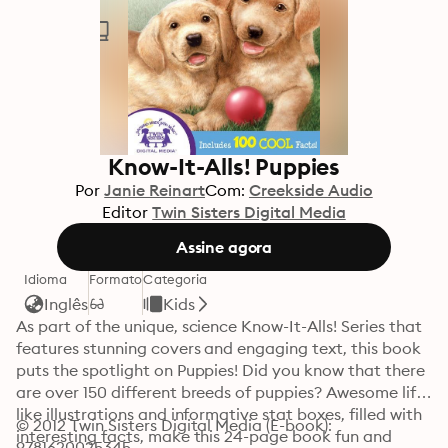
Know-It-Alls! Puppies
Por
Janie Reinart
Com:
Creekside Audio
Editor
Twin Sisters Digital Media
Assine agora
Idioma
Formato
Categoria
Inglês
Kids
As part of the unique, science Know-It-Alls! Series that 
features stunning covers and engaging text, this book 
puts the spotlight on Puppies! Did you know that there 
are over 150 different breeds of puppies? Awesome life-
like illustrations and informative stat boxes, filled with 
© 2012 Twin Sisters Digital Media (E-book): 
interesting facts, make this 24-page book fun and 
9781620025345