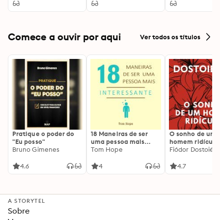
Comece a ouvir por aqui
Ver todos os títulos
Pratique o poder do
18 Maneiras de ser
O sonho de um
"Eu posso"
uma pessoa mais
homem ridículo
Bruno Gimenes
interessante
Tom Hope
Fiódor Dostoiévs
4.6
4
4.7
A STORYTEL
Sobre