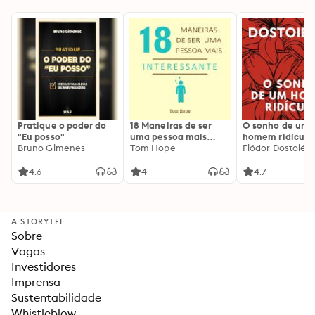
Pratique o poder do
18 Maneiras de ser
O sonho de um
"Eu posso"
uma pessoa mais
homem ridículo
Bruno Gimenes
interessante
Tom Hope
Fiódor Dostoiévs
4.6
4
4.7
A STORYTEL
Sobre
Vagas
Investidores
Imprensa
Sustentabilidade
Whistleblow