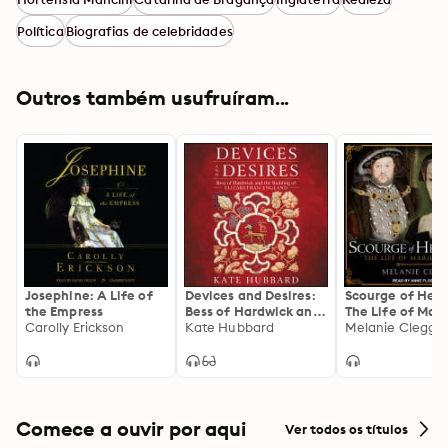
Política
Biografias de celebridades
Outros também usufruíram...
Josephine: A Life of
Devices and Desires:
Scourge of Henry
the Empress
Bess of Hardwick and
The Life of Mari
Carolly Erickson
the Building of
Kate Hubbard
Guise
Melanie Clegg
Elizabethan England
Comece a ouvir por aqui
Ver todos os títulos