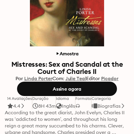
Amostra
Mistresses: Sex and Scandal at the
Court of Charles II
Por
Linda Porter
Com:
Julie Teal
Editor
Picador
Assine agora
14 Avaliações
Duração
Idioma
Formato
Categoria
4.4
8H 43m
Inglês
Biografias
According to the great diarist, John Evelyn, Charles II 
was ‘addicted to women’, and throughout his long 
reign a great many succumbed to his charms. Clever, 
urbane and handsome, Charles presided over a 