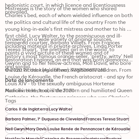
hedonistic court, in which licence and licentiousness 
Mistresses is the story of the women who shared 
prevailed.
Charles’s bed, each of whom wielded influence on both 
the politics and cultural life of the country From the 
young king-in-exile’s first mistress and mother to his 
first child, Lucy Walter, to the promiscuous and ill-
 Drawing on a wide variety of original sources, 
tempered courtier, Barbara Villiers. From Frances 
including material in private archives, Linda Porter 
Teresa Stuart, ‘the prettiest girl in the world’ to 
paints a vivid picture of these women and of 
history’s most famous orange-seller, ‘pretty, witty’ Nell 
Restoration England, an era that was both glamorous 
Gwynn and to her fellow-actress, Moll Davis, who bore 
and sordid.
the last of the king’s fifteen illegitimate children. From 
© 2020 Picador (Audiolivro): 9781509877065
Louise de Kéroualle, the French aristocrat - and spy for 
Data de lançamento
Louis XIV - to the sexually ambiguous Hortense 
Mancini. Here, too, is the forlorn and humiliated Queen 
Audiolivro: 16 de abril de 2020
Catherine, the Portuguese princess who was Charles’s 
Tags
childless queen.
Carlos II de Inglaterra
Lucy Walter
Barbara Palmer, 1° Duquesa de Cleveland
Frances Teresa Stuart
Nell Gwyn
Mary Davis
Louise Renée de Pennancoet de Kéroualle
Hortênsia Mancini
Catarina de Bragança
Inglaterra
Realeza