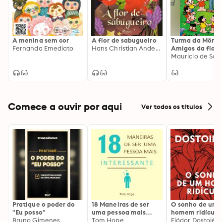
A menina sem cor
A flor de sabugueiro
Turma da Mônic
Fernanda Emediato
Hans Christian Andersen
Amigos da flore
Comece a ouvir por aqui
Ver todos os títulos
Pratique o poder do
18 Maneiras de ser
O sonho de um
"Eu posso"
uma pessoa mais
homem ridículo
Bruno Gimenes
interessante
Tom Hope
Fiódor Dostoiévs