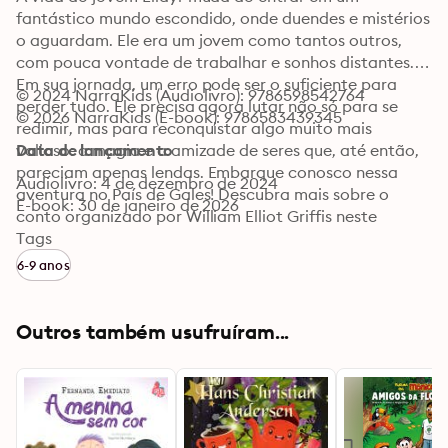
fantástico mundo escondido, onde duendes e mistérios 
o aguardam. Ele era um jovem como tantos outros, 
com pouca vontade de trabalhar e sonhos distantes. 
Em sua jornada, um erro pode ser o suficiente para 
© 2024 NarraKids (Audiolivro): 9786598542764
perder tudo. Ele precisa agora lutar não só para se 
© 2026 NarraKids (E-book): 9786583439345
redimir, mas para reconquistar algo muito mais 
valioso: a magia e a amizade de seres que, até então, 
Data de lançamento
pareciam apenas lendas. Embarque conosco nessa 
Audiolivro: 4 de dezembro de 2024
aventura no País de Gales! Descubra mais sobre o 
E-book: 30 de janeiro de 2026
conto organizado por William Elliot Griffis neste 
episódio incrível de "Planeta História". Embarque em 
Tags
uma viagem ao redor do mundo com contos clássicos 
6-9 anos
de diferentes países, recontados de uma maneira 
única. Com paisagens sonoras envolventes e efeitos 
imersivos, criados pela NarraKids especialmente para 
Outros também usufruíram...
o público infantil.