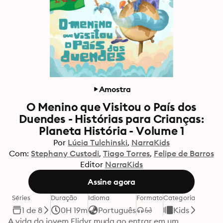
Amostra
O Menino que Visitou o País dos
Duendes - Histórias para Crianças:
Planeta História - Volume 1
Por
Lúcia Tulchinski
NarraKids
Com:
Stephany Custodi
Tiago Torres
Felipe de Barros
Editor
NarraKids
Assine agora
Séries
Duração
Idioma
Formato
Categoria
1 de 8
0H 19m
Português
Kids
A vida do jovem Elidyr muda ao entrar em um 