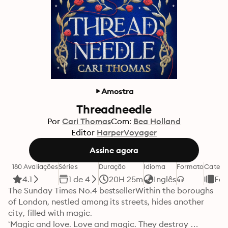
Amostra
Threadneedle
Por
Cari Thomas
Com:
Bea Holland
Editor
HarperVoyager
Assine agora
180 Avaliações
Séries
Duração
Idioma
Formato
Catego
4.1
1 de 4
20H 25m
Inglês
Fan
The Sunday Times No.4 bestsellerWithin the boroughs 
of London, nestled among its streets, hides another 
city, filled with magic.

‘Magic and love. Love and magic. They destroy 