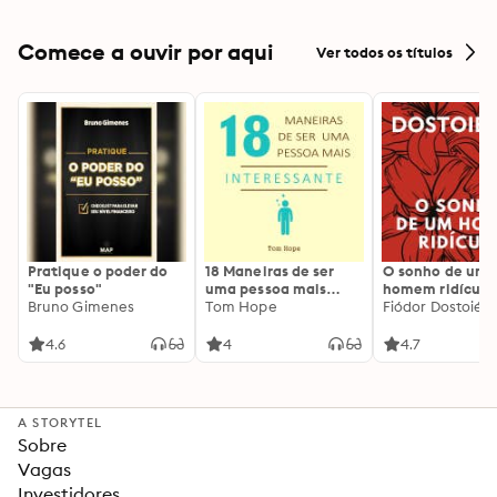
Comece a ouvir por aqui
Ver todos os títulos
Pratique o poder do
18 Maneiras de ser
O sonho de um
"Eu posso"
uma pessoa mais
homem ridículo
Bruno Gimenes
interessante
Tom Hope
Fiódor Dostoiévs
4.6
4
4.7
A STORYTEL
Sobre
Vagas
Investidores