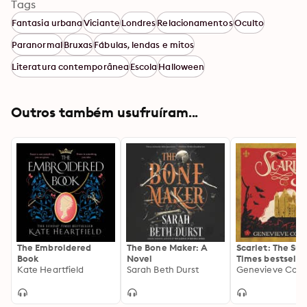
Tags
Fantasia urbana
Viciante
Londres
Relacionamentos
Oculto
Paranormal
Bruxas
Fábulas, lendas e mitos
Literatura contemporânea
Escola
Halloween
Outros também usufruíram...
The Embroidered
The Bone Maker: A
Scarlet: The Su
Book
Novel
Times bestselli
Kate Heartfield
Sarah Beth Durst
historical romp
Genevieve Cog
vampire-theme
retelling of the
Scarlet Pimpern