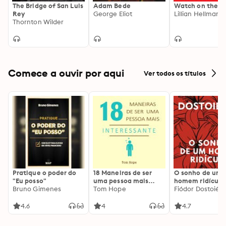
The Bridge of San Luis
Adam Bede
Watch on the R
Rey
George Eliot
Lillian Hellman
Thornton Wilder
Comece a ouvir por aqui
Ver todos os títulos
Pratique o poder do
18 Maneiras de ser
O sonho de um
"Eu posso"
uma pessoa mais
homem ridículo
Bruno Gimenes
interessante
Tom Hope
Fiódor Dostoiévs
4.6
4
4.7