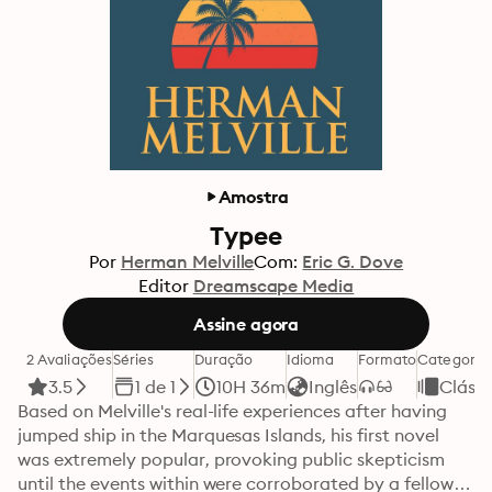
Amostra
Typee
Por
Herman Melville
Com:
Eric G. Dove
Editor
Dreamscape Media
Assine agora
2 Avaliações
Séries
Duração
Idioma
Formato
Categoria
3.5
1 de 1
10H 36m
Inglês
Clássi
Based on Melville's real-life experiences after having 
jumped ship in the Marquesas Islands, his first novel 
was extremely popular, provoking public skepticism 
until the events within were corroborated by a fellow 