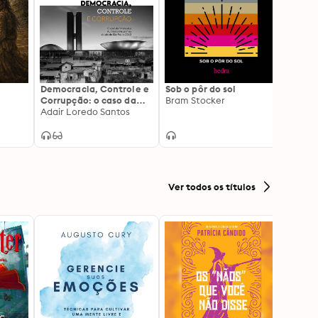
Democracia, Controle e
Sob o pôr do sol
Se a p
Corrupção: o caso da
Bram Stocker
menti
"Máfia dos Auditores
Adair Loredo Santos
Carme
Carme
Fiscais" na cidade de
São Paulo: 2013
Ver todos os títulos