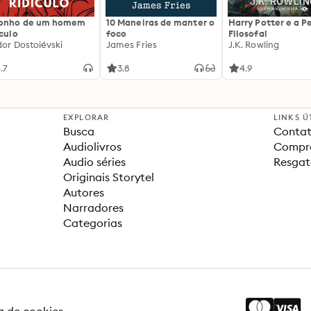
sonho de um homem
10 Maneiras de manter o
Harry Potter e a P
ículo
foco
Filosofal
dor Dostoiévski
James Fries
J.K. Rowling
.7
3.8
4.9
EXPLORAR
LINKS Ú
Busca
Contat
Audiolivros
Compra
Audio séries
Resgat
Originais Storytel
Autores
Narradores
Categorias
ca de cookies