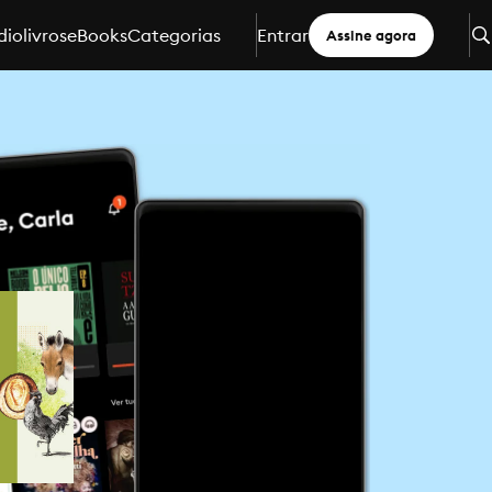
iolivros
eBooks
Categorias
Entrar
Assine agora