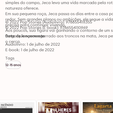
simples do campo, Jeca leva uma vida marcada pela rotin
natureza oferece.

Em sua pequena roça, Jeca passa os dias entre a casa po
redor. Sem grandes planos ou ambições, ele segue a vid
© 2022 Pop Stories (Audiolivro): 9786554111355
precisa para continuar vivendo.

© 2022 Pop Stories (E-book): 9786554110969
Aos poucos, sua figura vai ganhando o contorno de um sím
fungo que nasce agarrado aos troncos na mata, Jeca per
Data de lançamento
o cerca.
Audiolivro: 1 de julho de 2022
E-book: 1 de julho de 2022
Tags
12-15 anos