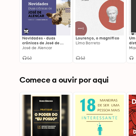
Novidades - duas
Lourenço, o magnífico
Um 
crônicas de José de
Lima Barreto
dí
Alencar
José de Alencar
Mac
Comece a ouvir por aqui