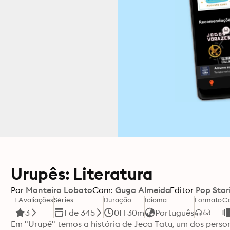
Urupês: Literatura
Por
Monteiro Lobato
Com:
Guga Almeida
Editor
Pop Stor
1 Avaliações
Séries
Duração
Idioma
Formato
Ca
3
1 de 345
0H 30m
Português
Em "Urupê" temos a história de Jeca Tatu, um dos per