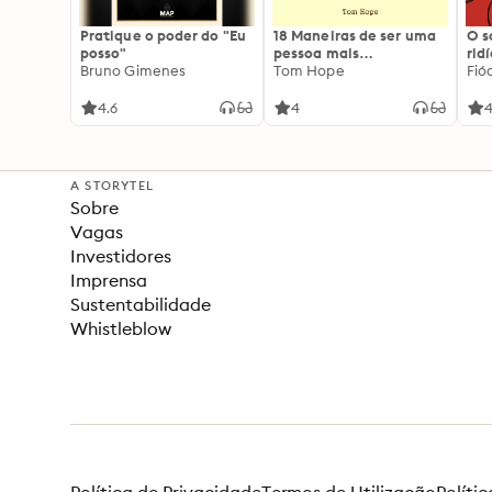
Pratique o poder do "Eu
18 Maneiras de ser uma
O 
posso"
pessoa mais
rid
Bruno Gimenes
interessante
Tom Hope
Fió
4.6
4
4
A STORYTEL
Sobre
Vagas
Investidores
Imprensa
Sustentabilidade
Whistleblow
Política de Privacidade
Termos de Utilização
Políti