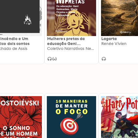
incêndio e Um
Mulheres pretas da
Lagarta
stico dois contos
educação Geni
Renée Vivien
hado de Assis
Guimarães, Maria
Coletivo Narrativas Negras
Firmina e Sonia
Guimarães