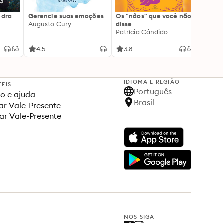
edra
Gerencie suas emoções
Os "nãos" que você não
A gen
Augusto Cury
disse
acert
Patrícia Cândido
Ana S
4.5
3.8
4.5
IDIOMA E REGIÃO
TEIS
Português
o e ajuda
Brasil
r Vale-Presente
ar Vale-Presente
NOS SIGA