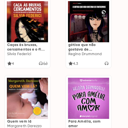
Caças às bruxas,
gótica que não
cercamentos e o fim
gostava de
das relações de
Silvia Federici
fantasmas, A
Regina Drummond
propriedade comunal
4
4.3
Quem vem lá
Para Amélia, com
Margareth Darezzo
amor