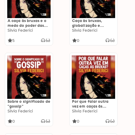
A caça às bruxas e o
Caça às bruxas,
medo do poder das
globalização e
mulheres
Silvia Federici
solidariedade
Silvia Federici
feminista na África
dos dias atuais
5
0
Sobre o significado de
Por que falar outra
"gossip"
vez em caças às
Silvia Federici
bruxas?
Silvia Federici
0
0