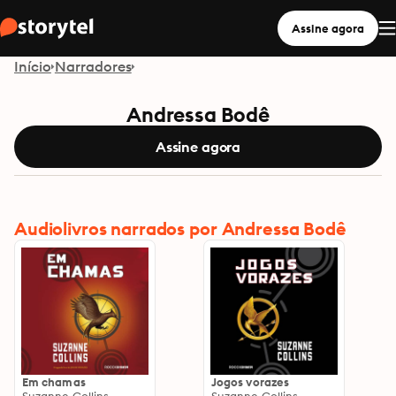
Assine agora
Início
Narradores
Andressa Bodê
Assine agora
Audiolivros narrados por Andressa Bodê
Em chamas
Jogos vorazes