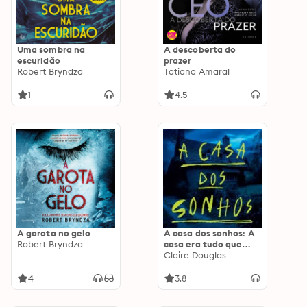
Uma sombra na
A descoberta do
escuridão
prazer
Robert Bryndza
Tatiana Amaral
1
4.5
A garota no gelo
A casa dos sonhos: A
Robert Bryndza
casa era tudo que
eles sempre
Claire Douglas
desejaram... até os
corpos surgirem
4
3.8