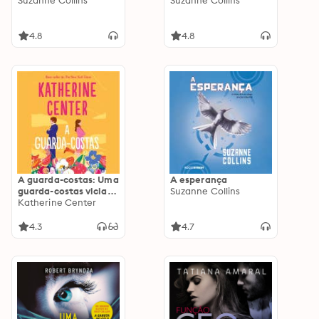
Suzanne Collins
Suzanne Collins
4.8
4.8
A guarda-costas: Uma
A esperança
guarda-costas viciada
Suzanne Collins
em trabalho. Um
Katherine Center
astro de Hollywood
recluso. Quatro
4.3
4.7
semanas fingindo que
estão apaixonados