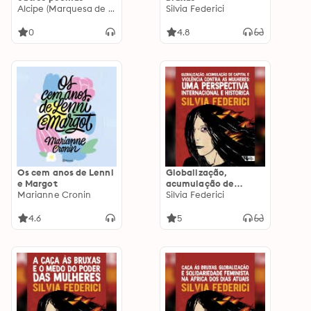
Alcipe (Marquesa de Alorna)
Silvia Federici
0
4.8
Os cem anos de Lenni
Globalização,
e Margot
acumulação de
Marianne Cronin
capital e violência
Silvia Federici
contra as mulheres
4.6
5