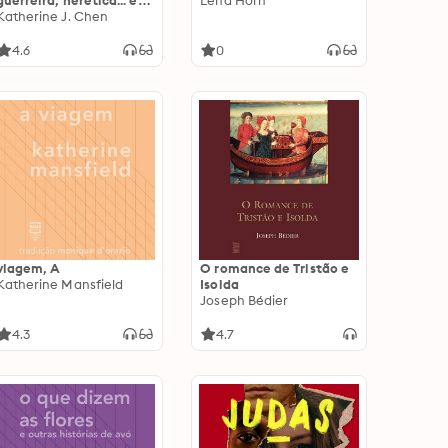
guerreira, herética... e
Lena Horn
santa
Katherine J. Chen
4.6
0
viagem, A
O romance de Tristão e
Katherine Mansfield
Isolda
Joseph Bédier
4.3
4.7