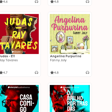
4.6
4.8
Judas - E11
Angelina Purpurina
Ray Tavares
Fanny Joly
4.7
4.8