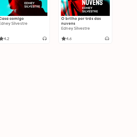
Casa comigo
O brilho por trás das
Edney Silvestre
nuvens
Edney Silvestre
4.2
4.6