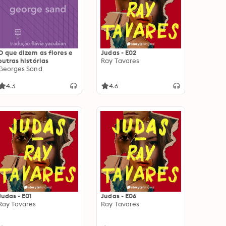
O que dizem as flores e
Judas - E02
outras histórias
Ray Tavares
Georges Sand
4.3
4.6
Judas - E01
Judas - E06
Ray Tavares
Ray Tavares