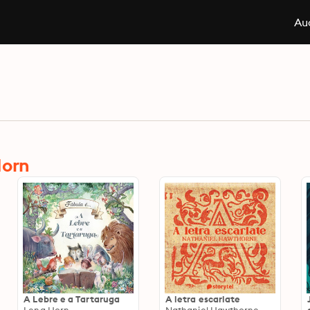
Aud
Horn
A Lebre e a Tartaruga
A letra escarlate