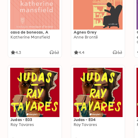
casa de bonecas, A
Agnes Grey
Katherine Mansfield
Anne Brontë
4.3
4.4
Judas - E03
Judas - E04
Ray Tavares
Ray Tavares