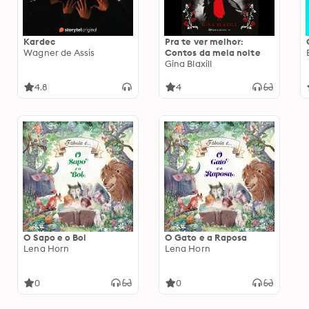
Kardec
Pra te ver melhor:
Wagner de Assis
Contos da meia noite
Gina Blaxill
4.8
4
O Sapo e o Boi
O Gato e a Raposa
Lena Horn
Lena Horn
0
0