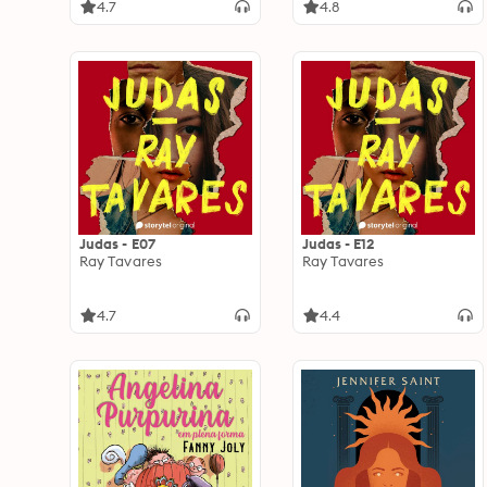
4.7
4.8
Judas - E07
Judas - E12
Ray Tavares
Ray Tavares
4.7
4.4