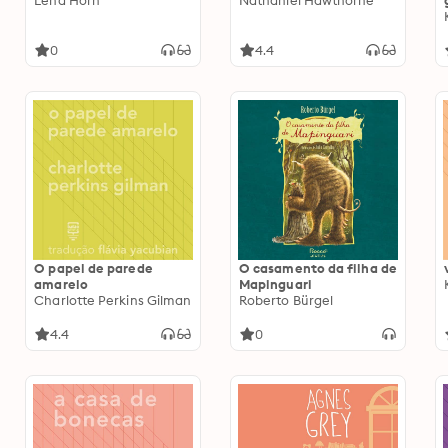
Lena Horn
Nathaniel Hawthorne
0
4.4
O papel de parede
O casamento da filha de
amarelo
Mapinguari
Charlotte Perkins Gilman
Roberto Bürgel
4.4
0