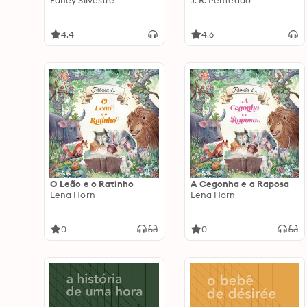
Edney Silvestre
J. R. Penteado
4.4
4.6
O Leão e o Ratinho
A Cegonha e a Raposa
Lena Horn
Lena Horn
0
0