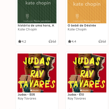
história de uma hora, A
O bebê de Désirée
Kate Chopin
Kate Chopin
4.2
4.4
Judas - E05
Judas - E10
Ray Tavares
Ray Tavares