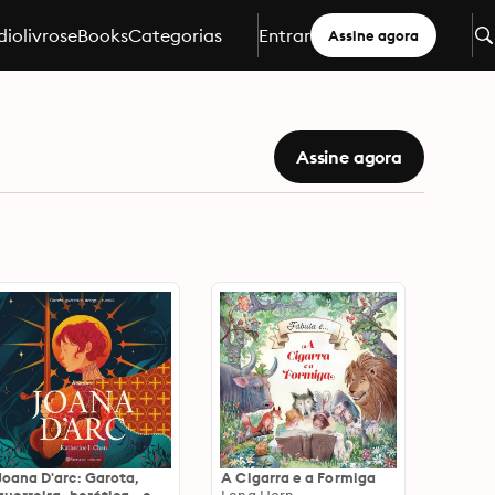
iolivros
eBooks
Categorias
Entrar
Assine agora
Assine agora
Joana D'arc: Garota,
A Cigarra e a Formiga