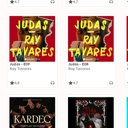
4.7
4.7
Judas - E09
Judas - E08
Ray Tavares
Ray Tavares
4.8
4.7