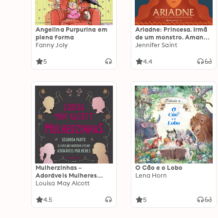
Angelina Purpurina em
Ariadne: Princesa. Irmã
plena forma
de um monstro. Amante
Fanny Joly
de deuses e heróis.
Jennifer Saint
5
4.4
Mulherzinhas –
O Cão e o Lobo
Adoráveis Mulheres
Lena Horn
(Segunda parte)
Louisa May Alcott
4.5
5