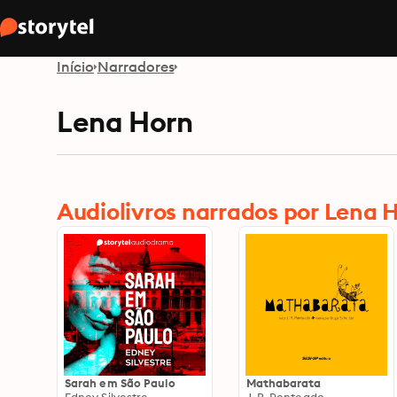
Início
Narradores
Lena Horn
Audiolivros narrados por Lena 
Sarah em São Paulo
Mathabarata