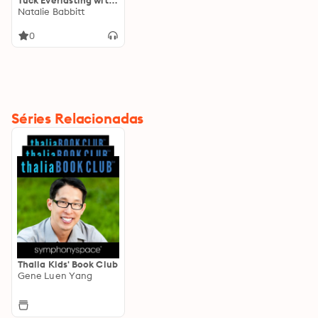
Tuck Everlasting with
Natalie Babbitt
Natalie Babbitt
0
Séries Relacionadas
Thalia Kids' Book Club
Gene Luen Yang