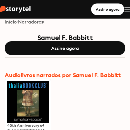
Assine agora
Início
Narradores
Samuel F. Babbitt
Assine agora
Audiolivros narrados por Samuel F. Babbitt
40th Anniversary of