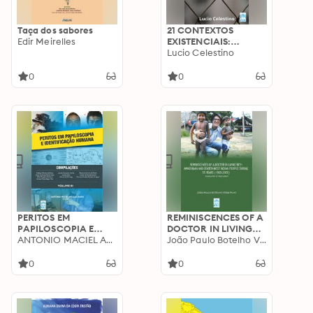
Taça dos sabores
21 CONTEXTOS
Edir Meirelles
EXISTENCIAIS:
reflexões acerca da
Lucio Celestino
alma
0
0
PERITOS EM
REMINISCENCES OF A
PAPILOSCOPIA E
DOCTOR IN LIVING
IDENTIFICAÇÃO
ANTONIO MACIEL AGUIAR (org.) FILHO
WITH AMAZONIAN
João Paulo Botelho Vieira Filho
HUMANA: Volume III
AND CENTER-WEST
INDIAN PEOPLE
0
0
DURING 55 YEARS
(1965-2020):
Translated by FRED
SPAETI