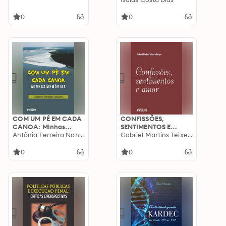
Maravilhas
0
0
COM UM PÉ EM CADA
CONFISSÕES,
CANOA: Minhas
SENTIMENTOS E
Memórias
Antônia Ferreira Nonato
AMOR
Gabriel Martins Teixeira Borges
0
0