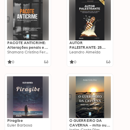
PACOTE ANTICRIME:
AUTOR
Alterações penais e
PALESTRANTE: 25
processuais penais -
Shamara Cristina Ferreira Gomes
especialistas com um
Leandro Almeida
Lei 13.964/19
único propósito:
ajudar você!
0
0
Piragibe
O GUERREIRO DA
Euler Barbosa
CAVERNA – mito ou
realidade: O País das
Isaias Costa Dias