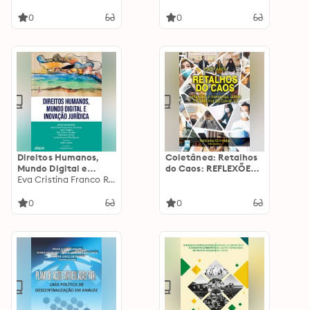
dominação
geopolítica: Um
0
0
estudo
multidisciplinar sobre
o sítio assírio a
Jerusalém
Direitos Humanos,
Coletânea: Retalhos
Mundo Digital e
do Caos: REFLEXÕES E
Inovação Jurídica
Eva Cristina Franco Rosa dos Santos
MEMÓRIAS SOBRE A
PANDEMIA DA COVID
19
0
0