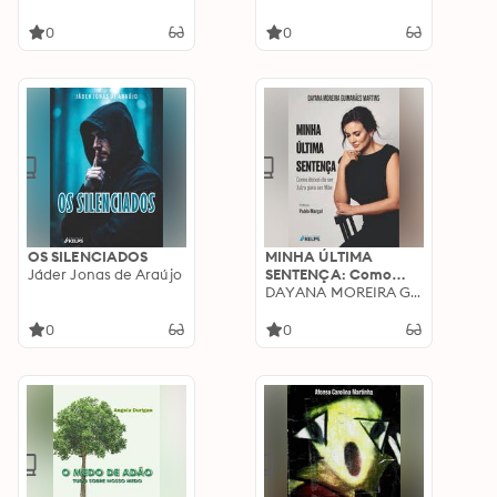
0
0
OS SILENCIADOS
MINHA ÚLTIMA
Jáder Jonas de Araújo
SENTENÇA: Como
deixei de ser Juíza
DAYANA MOREIRA GUIMARÃES MARTINS
para ser Mãe
0
0