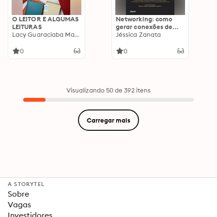
O LEITOR E ALGUMAS
Networking: como
LEITURAS
gerar conexões de
Lacy Guaraciaba Machado
valor
Jéssica Zanata
0
0
Visualizando 50 de 392 itens
Carregar mais
A STORYTEL
Sobre
Vagas
Investidores