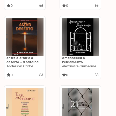
tecnologias e
sustentabilidade
0
0
entre o altar e o
Amanheceu o
deserto – a batalha
Pensamento
da alma
Anderson Carlos
Alexandre Guilherme
0
0