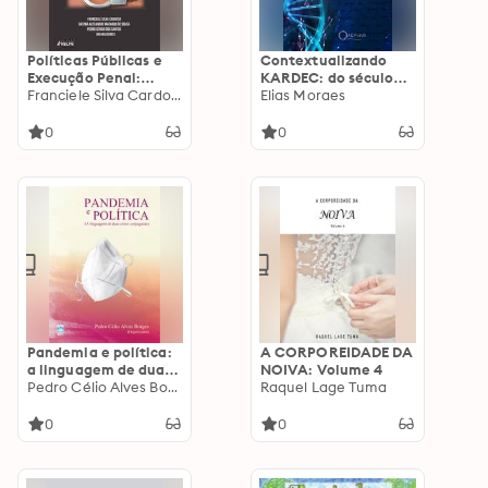
Políticas Públicas e
Contextualizando
Execução Penal:
KARDEC: do século
Críticas e
Franciele Silva Cardoso
XIX ao XXI
Elias Moraes
perspectivas
0
0
Pandemia e política:
A CORPOREIDADE DA
a linguagem de duas
NOIVA: Volume 4
crises conjugadas
Pedro Célio Alves Borges
Raquel Lage Tuma
0
0