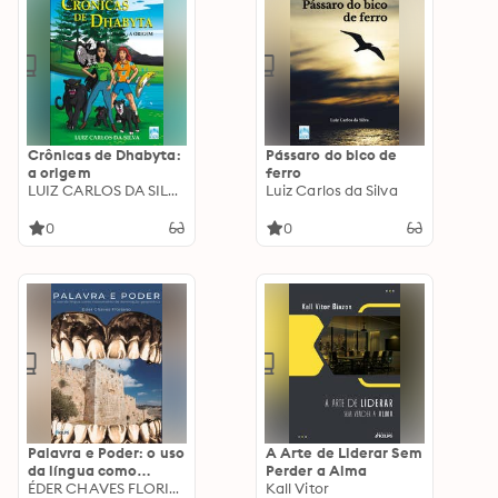
Crônicas de Dhabyta:
Pássaro do bico de
a origem
ferro
LUIZ CARLOS DA SILVA
Luiz Carlos da Silva
0
0
Palavra e Poder: o uso
A Arte de Liderar Sem
da língua como
Perder a Alma
instrumento de
ÉDER CHAVES FLORIANO
Kall Vitor