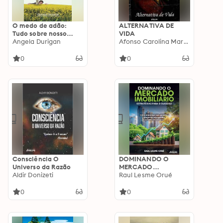
O medo de adão:
ALTERNATIVA DE
Tudo sobre nosso
VIDA
medo
Angela Durigan
Afonso Carolina Martinha
0
0
Consciência O
DOMINANDO O
Universo da Razão
MERCADO
Aldir Donizeti
IMOBILIÁRIO:
Raul Lesme Orué
Estratégias para o
sucesso
0
0