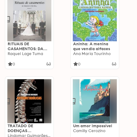
RITUAIS DE
Aninha: A menina
CASAMENTOS: DA
que vendia alfaces
REALEZA À VIDA
Raquel Lage Tuma
Ana Maria Tourinho
REAL
0
0
TRATADO DE
Um amor impossível
DOENÇAS
Camilly Cerozino
OSTEOMETABÓLICAS
Lindomar Guimarães Oliveira