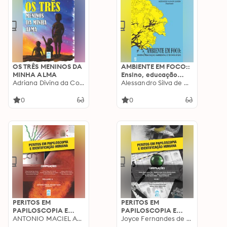
OS TRÊS MENINOS DA
AMBIENTE EM FOCO::
MINHA ALMA
Ensino, educação
Adriana Divina da Costa Tristão
ambiental e
Alessandro Silva de Oliveira
tecnologias
0
0
PERITOS EM
PERITOS EM
PAPILOSCOPIA E
PAPILOSCOPIA E
IDENTIFICAÇÃO
ANTONIO MACIEL AGUIAR FILHO
IDENTIFICAÇÃO
Joyce Fernandes de Azevedo
HUMANA: VOLUME II
HUMANA: VOLUME I