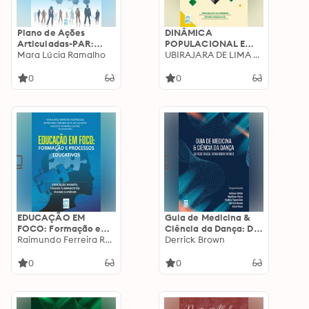
Plano de Ações
DINÂMICA
Articuladas-PAR:
POPULACIONAL E
Uma política de
Mara Lúcia Ramalho
DESENVOLVIMENTO
UBIRAJARA DE LIMA FERREIRA
descentralização em
NO NORTE GOIANO –
análise
ÊNFASE AO
0
0
MUNICÍPIO DE SANTA
TEREZINHA DE GOIÁS
EDUCAÇÃO EM
Guia de Medicina &
FOCO: Formação e
Ciência da Dança: Da
processos educativos
Raimundo Ferreira Rodrigues
Rede Brasil-Reino
Derrick Brown
Unido em MCD
0
0