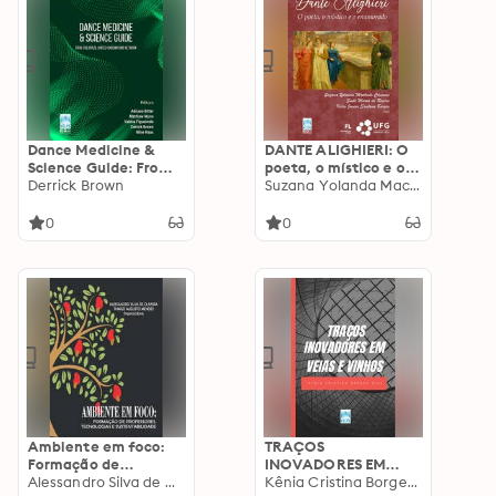
Dance Medicine &
DANTE ALIGHIERI: O
Science Guide: From
poeta, o místico e o
the Brazil-United
Derrick Brown
enamorado
Suzana Yolanda Machado Cánovas
Kingdom Dms
Network: From the
0
0
Brazil-United
Kingdom DMS
Network.
Ambiente em foco:
TRAÇOS
Formação de
INOVADORES EM
professores,
Alessandro Silva de Oliveira (organizador)
VEIAS E VINHOS
Kênia Cristina Borges Dias