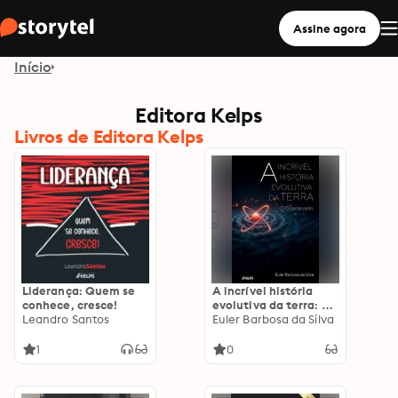
Assine agora
Início
Editora Kelps
Livros de Editora Kelps
Liderança: Quem se
A incrível história
conhece, cresce!
evolutiva da terra: o
Leandro Santos
Coacervado
Euler Barbosa da Silva
1
0