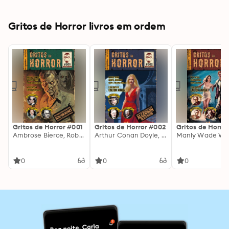
Gritos de Horror livros em ordem
Gritos de Horror #001
Gritos de Horror #002
Gritos de Horro
Ambrose Bierce, Robert Bloch, Algernon BlackWood, August Derleth, Arthur Leo Zagat, Paul Compton, Jefferson Sarmento, Orville R. Emerson, Charles Edgar Bolen
Arthur Conan Doyle, E. F. Benson, Thomas Hardy, Robert E. Howard, Edward Bulwer-Lytton, Seabury Quinn, Mary E. Wilkins Freeman, Victoria Glad, Julian Kilman, Edilton Nunes
0
0
0