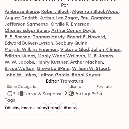
Por
Ambrose Bierce
Robert Bloch
Algernon BlackWood
August Derleth
Arthur Leo Zagat
Paul Compton
Jefferson Sarmento
Orville R. Emerson
Charles Edgar Bolen
Arthur Conan Doyle
E. F. Benson
Thomas Hardy
Robert E. Howard
Edward Bulwer-Lytton
Seabury Quinn
Mary E. Wilkins Freeman
Victoria Glad
Julian Kilman
Edilton Nunes
Manly Wade Wellman
M. R. James
W. W. Jacobs
Henry Kuttner
Arthur Machen
Bryce Walton
Greye La SPina
William W. Stuart
John W. Jakes
Lailton Garcia
Ranal Kayser
Editor
Tramatura
Séries
Categoria
Idioma
Formato
3
Terror & Suspense
Português
Tags
Fábulas, lendas e mitos
Terror
12-15 anos