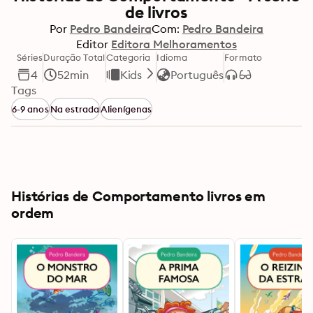
de livros
Por
Pedro Bandeira
Com:
Pedro Bandeira
Editor
Editora Melhoramentos
Séries
Duração Total
Categoria
Idioma
Formato
4
52min
Kids
Português
Tags
6-9 anos
Na estrada
Alienígenas
Histórias de Comportamento livros em
ordem