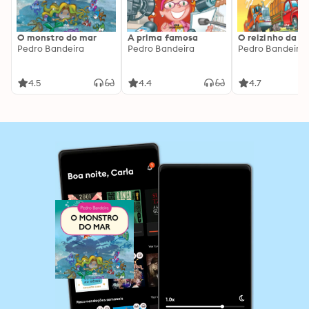
O monstro do mar
A prima famosa
O reizinho da e
Pedro Bandeira
Pedro Bandeira
Pedro Bandeira
4.5
4.4
4.7