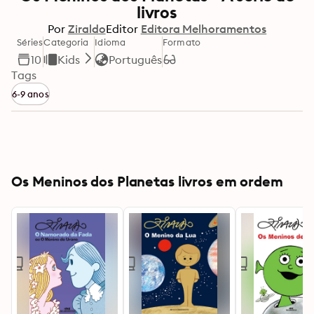
livros
Por
Ziraldo
Editor
Editora Melhoramentos
Séries
Categoria
Idioma
Formato
10
Kids
Português
Tags
6-9 anos
Os Meninos dos Planetas livros em ordem