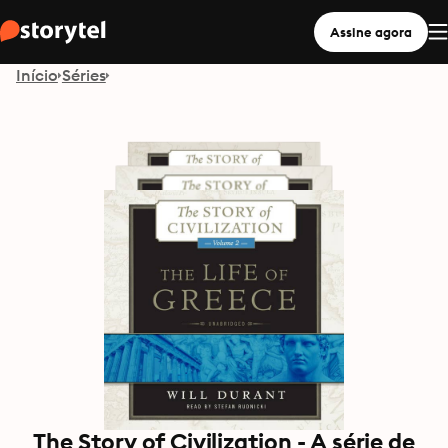
Assine agora
Início
Séries
The Story of Civilization - A série de