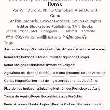
livros
Por
Will Durant
Phillip Campbell
Ariel Durant
Com:
Stefan Rudnicki
Grover Gardner
Kevin Gallagher
Editor
Blackstone Publishing
TAN Books
Séries
Duração Total
Categoria
Idioma
Formato
8
299h 32min
História
Inglês
Tags
Alexandre Magno
Sócrates
Platão
Aristóteles
Filosofia e reflexões
Roma
Arte
Política
História cultural
Antiguidade
Europa
Roma Antiga
Cristianismo
História da Religião
Agostinho de Hipona
Hipátia
Justiniano I
Maomé
Harune Arraxide
Carlos Magno
Guilherme I de Inglaterra
Leonor da Aquitânia
Ricardo I de Inglaterra
Saladino
Maimônides
Francisco de Assis
Tomás de Aquino
Roger Bacon
Heloísa de Paráclito
Pedro Abelardo
Dante Alighieri
Beatriz Portinari
História mundial