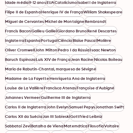
Idade média
9-12 anos
EUA
Catolicismo
Isabel I de Inglaterra
Filipe II de Espanha
Henrique IV de França
William Shakespeare
Miguel de Cervantes
Michel de Montaigne
Rembrandt
Francis Bacon
Galileu Galilei
Giordano Bruno
René Descartes
Inglaterra
Espanha
Portugal
Ciência
Blaise Pascal
Molière
Oliver Cromwell
John Milton
Pedro I da Rússia
Isaac Newton
Baruch Espinoza
Luís XIV de França
Jean Racine
Nicolas Boileau
Maria de Rabutin-Chantal, marquesa de Sévigné
Madame de La Fayette
Henriqueta Ana de Inglaterra
Louise de La Vallière
Francisca Atenas
Françoise d'Aubigné
Johannes Vermeer
Guilherme III de Inglaterra
Carlos II de Inglaterra
John Evelyn
Samuel Pepys
Jonathan Swift
Carlos XII da Suécia
Jan III Sobieski
Gottfried Leibniz
Sabbatai Zevi
Batalha de Viena
Matemática
Filosofia
Voltaire