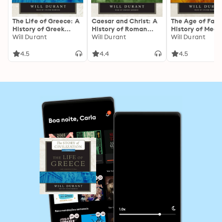
The Life of Greece: A
Caesar and Christ: A
The Age of Fait
History of Greek
History of Roman
History of Medi
Civilization from the
Will Durant
Civilization and of
Will Durant
Civilization
Will Durant
Beginnings, and of
Christianity from
(Christian, Islam
Civilization in the
Their Beginnings to
and Judaic) fro
4.5
4.4
4.5
Near East from the
AD 325
Constantine to
Death of Alexander,
Dante, AD 325–
to the Roman
Conquest